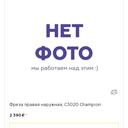
Фреза правая наружная, С3020 Champion
Цена:
рублей
2 390 ₽
*