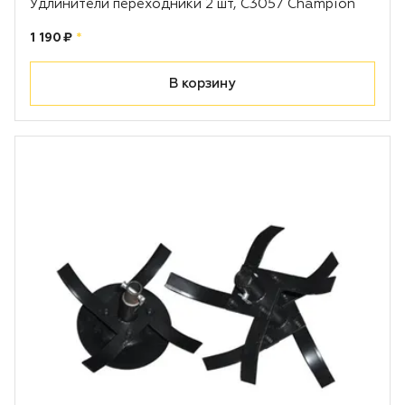
Удлинители переходники 2 шт, С3057 Champion
Цена:
рублей
1 190 ₽
*
В корзину