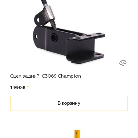
Сцеп задний, С3069 Champion
Цена:
рублей
1 990 ₽
*
В корзину