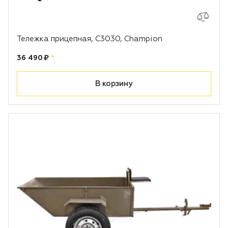
Тележка прицепная, С3030, Champion
Цена:
рублей
36 490 ₽
*
В корзину