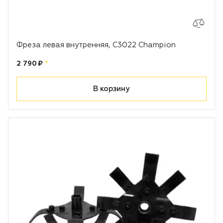
Фреза левая внутренняя, С3022 Champion
Цена:
рублей
2 790 ₽
*
В корзину