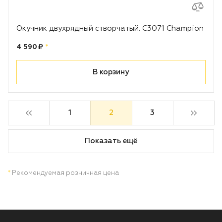
Окучник двухрядный створчатый. C3071 Champion
Цена:
рублей
4 590 ₽
*
В корзину
1
2
3
Показать ещё
*
Рекомендуемая розничная цена