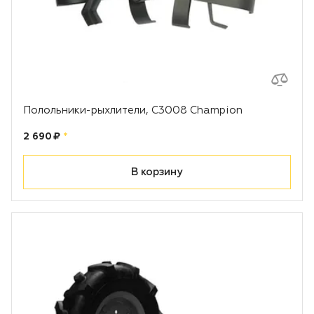
Полольники-рыхлители, С3008 Champion
Цена:
рублей
2 690 ₽
*
В корзину