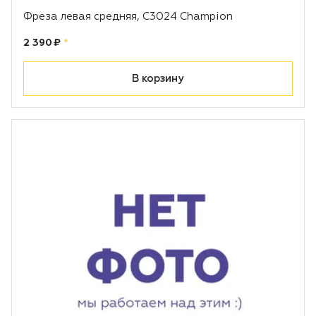
Фреза левая средняя, С3024 Champion
Цена:
рублей
2 390 ₽
*
В корзину