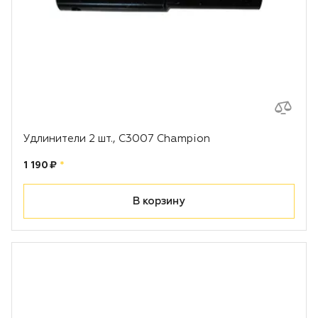
Удлинители 2 шт., С3007 Champion
Цена:
рублей
1 190 ₽
*
В корзину