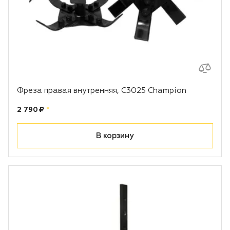
Фреза правая внутренняя, С3025 Champion
Цена:
рублей
2 790 ₽
*
В корзину