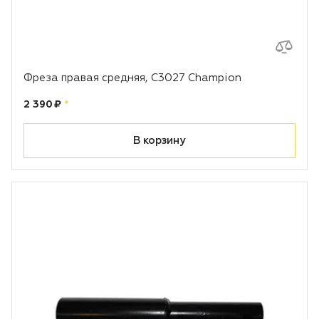
Фреза правая средняя, С3027 Champion
Цена:
рублей
2 390 ₽
*
В корзину