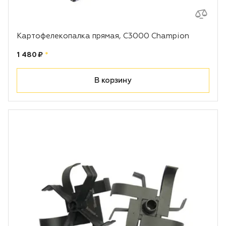
Картофелекопалка прямая, С3000 Champion
Цена:
рублей
1 480 ₽
*
В корзину