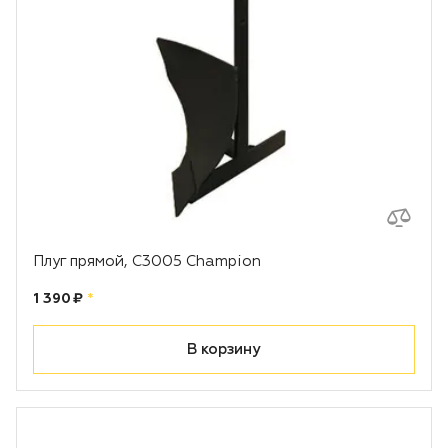
Плуг прямой, С3005 Champion
Цена:
рублей
1 390 ₽
*
В корзину