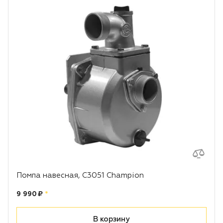
Помпа навесная, С3051 Champion
Цена:
рублей
9 990 ₽
*
В корзину