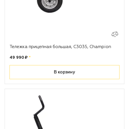
Тележка прицепная большая, С3035, Champion
Цена:
рублей
49 990 ₽
*
В корзину