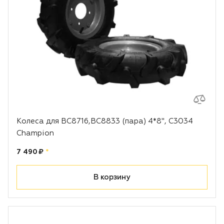
Колеса для BC8716,BC8833 (пара) 4*8", С3034
Champion
Цена:
рублей
7 490 ₽
*
В корзину