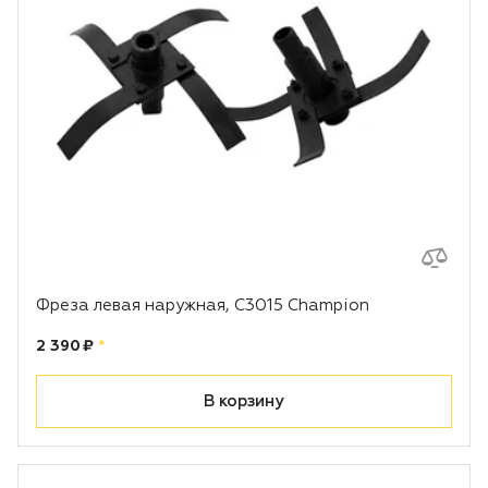
Фреза левая наружная, С3015 Champion
Цена:
рублей
2 390 ₽
*
В корзину