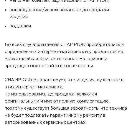
неполная комплектация изделий CHAMPION;
Воздуходувки
Блог
поврежденные/использованные до продажи
изделия;
Триммеры
подделки.
Аккумуляторная техника iPrix
Во всех случаях изделия CHAMPION приобретались в
определенных интернет-магазинах и у продавцов на
Генераторы
маркетплейсах. Список интернет-магазинов и
продавцов можно найти в конце статьи.
Скарификаторы
CHAMPION не гарантирует, что изделия, купленные в
Мотопомпы
этих интернет-магазинах,
не использовались до продажи, являются
Подметальные машины
оригинальными и имеют полную комплектацию,
поэтому существует большая вероятность, что техника
Строительная техника
не будет подлежать гарантийному ремонту в
авторизованных сервисных центрах.
Культиваторы