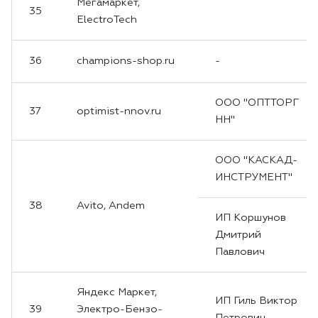
Мегамаркет,
35
ElectroTech
36
champions-shop.ru
-
ООО "ОПТТОРГ
37
optimist-nnov.ru
НН"
ООО "КАСКАД-
ИНСТРУМЕНТ"
38
Avito, Andem
ИП Коршунов
Дмитрий
Павлович
Яндекс Маркет,
ИП Гиль Виктор
39
Электро-Бензо-