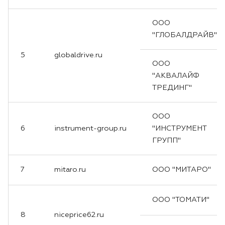
ООО
"ГЛОБАЛДРАЙВ"
5
globaldrive.ru
ООО
"АКВАЛАЙФ
ТРЕДИНГ"
ООО
6
instrument-group.ru
"ИНСТРУМЕНТ
ГРУПП"
7
mitaro.ru
ООО "МИТАРО"
ООО "ТОМАТИ"
8
niceprice62.ru