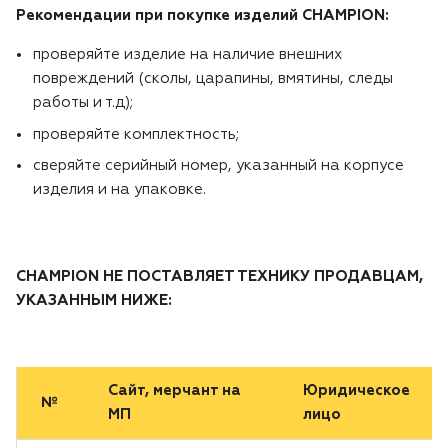
Рекомендации при покупке изделий CHAMPION:
Двигатели
проверяйте изделие на наличие внешних
повреждений (сколы, царапины, вмятины, следы
Аксессуары
работы и т.д);
проверяйте комплектность;
Мотодрели
сверяйте серийный номер, указанный на корпусе
изделия и на упаковке.
Снегоотбрасыватели
Садовые ножницы
CHAMPION НЕ ПОСТАВЛЯЕТ ТЕХНИКУ ПРОДАВЦАМ,
Техника PRO
УКАЗАННЫМ НИЖЕ:
Дровоколы
Сайт, мерчант на
Юридическое
№
Станки заточные
МП
лицо