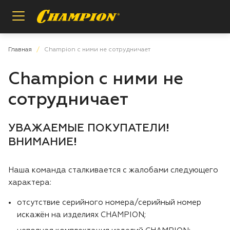
Назад
Назад
Назад
Главная
Champion с ними не сотрудничает
Champion с ними не
Пилы цепные
Регистрация расширенной гарантии
О бренде
сотрудничает
Мотобуры
Проверка расширенной гарантии
Инструкции и деталировки
УВАЖАЕМЫЕ ПОКУПАТЕЛИ!
Опрыскиватели
Условия гарантии
Сотрудничество
ВНИМАНИЕ!
Измельчители
Вопросы и ответы
Наша команда сталкивается с жалобами следующего
характера:
Газонокосилки
Заказ запасных частей
отсутствие серийного номера/серийный номер
Аккумуляторная техника
Магазины и сервисы
искажён на изделиях CHAMPION;