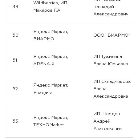
Wildberries, ИП
49
Геннадий
Макаров Г.А.
Александрович
Яндекс Маркет,
50
ООО "ВИАРМО"
ВИАРМО
Яндекс Маркет,
ИП Тужилина
51
ARENA-X
Елена Юрьевна
ИП Складчикова
Яндекс Маркет,
52
Елена
Янадаче
Александровна
ИП Шведов
Яндекс Маркет,
53
Андрей
ТЕХНОMarket
Анатольевич