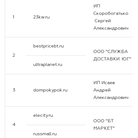
Лодочные моторы Toyama
ИП
Скоробогатько
1
23kw.ru
Высоторезы
Сергей
Александрович
Моющие аппараты
bestpricebt.ru
ООО "СЛУЖБА
2
ДОСТАВКИ. ЮГ"
ultraplanet.ru
ИП Исаев
3
dompokypok.ru
Андрей
Александрович
elecity.ru
ООО "БТ
4
МАРКЕТ"
russmall.ru