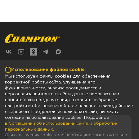
Использование файлов cookie
Каталог
Мы используем файлы
cookies
для обеспечения
корректной работы сайта, улучшения его
Гарантия
функциональности, анализа посещаемости и
персонализации контента. Эти данные помогают нам
Покупателям
помнить ваши предпочтения, сохранять выбранные
настройки и обеспечивать более плавное взаимодействие
Дилерам
с сервисом. Продолжая использовать сайт, вы даёте
согласие на использование cookies. Подробнее
Это ваш город?
в Соглашении об использовании сайта и обработке
Соглашение об использовании сайта и обработке персональных
данных
персональных данных.
Москва
Юридическая информация
Для отключения cookies вам необходимо самостоятельно
Согласие на получение рассылки рекламно-информационных