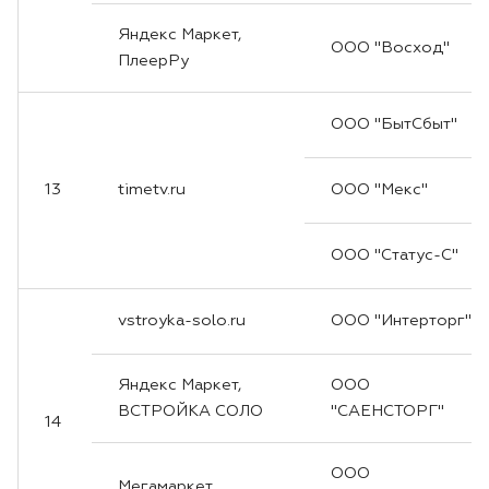
Яндекс Маркет,
ООО "Восход"
ПлеерРу
ООО "БытСбыт"
13
timetv.ru
ООО "Мекс"
ООО "Статус-С"
vstroyka-solo.ru
ООО "Интерторг"
Яндекс Маркет,
ООО
ВСТРОЙКА СОЛО
"САЕНСТОРГ"
14
ООО
Мегамаркет,