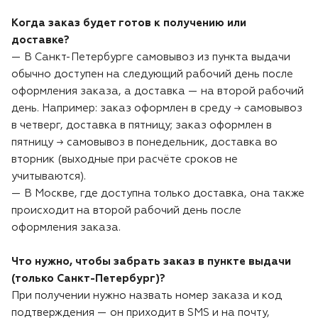
Когда заказ будет готов к получению или
Двигатели
доставке?
— В Санкт-Петербурге самовывоз из пункта выдачи
Аксессуары
обычно доступен на следующий рабочий день после
оформления заказа, а доставка — на второй рабочий
Мотодрели
день. Например: заказ оформлен в среду → самовывоз
в четверг, доставка в пятницу; заказ оформлен в
Снегоотбрасыватели
пятницу → самовывоз в понедельник, доставка во
вторник (выходные при расчёте сроков не
учитываются).
Садовые ножницы
— В Москве, где доступна только доставка, она также
происходит на второй рабочий день после
Техника PRO
оформления заказа.
Дровоколы
Что нужно, чтобы забрать заказ в пункте выдачи
(только Санкт-Петербург)?
Станки заточные
При получении нужно назвать номер заказа и код
подтверждения — он приходит в SMS и на почту,