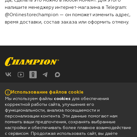
Да, сделать это можно в любой момент. Для этого
напишите менеджеру интернет-магазина в Telegram:
@Onlinestorechampion — он поможет изменить адрес,
время доставки, состав заказа или оформить отмену.
Использование файлов cookie
Каталог
Мы используем файлы
cookies
для обеспечения
корректной работы сайта, улучшения его
Гарантия
функциональности, анализа посещаемости и
персонализации контента. Эти данные помогают нам
Покупателям
помнить ваши предпочтения, сохранять выбранные
настройки и обеспечивать более плавное взаимодействие
Дилерам
с сервисом. Продолжая использовать сайт, вы даёте