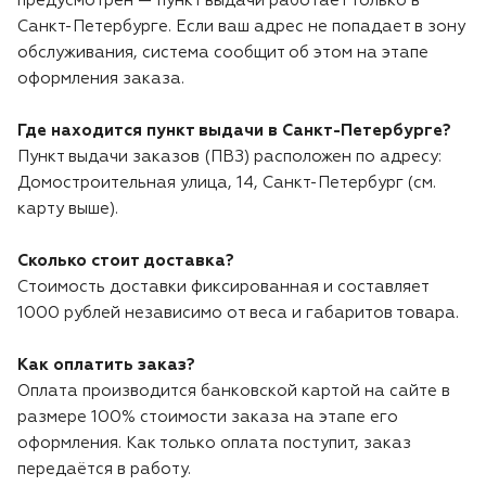
предусмотрен — пункт выдачи работает только в
Воздуходувки
Блог
Санкт-Петербурге. Если ваш адрес не попадает в зону
обслуживания, система сообщит об этом на этапе
оформления заказа.
Триммеры
Где находится пункт выдачи в Санкт-Петербурге?
Аккумуляторная техника iPrix
Пункт выдачи заказов (ПВЗ) расположен по адресу:
Домостроительная улица, 14, Санкт-Петербург (см.
Генераторы
карту выше).
Скарификаторы
Сколько стоит доставка?
Стоимость доставки фиксированная и составляет
Мотопомпы
1000 рублей независимо от веса и габаритов товара.
Подметальные машины
Как оплатить заказ?
Оплата производится банковской картой на сайте в
размере 100% стоимости заказа на этапе его
Строительная техника
оформления. Как только оплата поступит, заказ
передаётся в работу.
Культиваторы