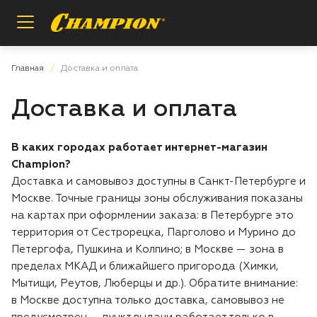
Назад
Назад
Назад
Главная
Доставка и оплата
Доставка и оплата
Пилы цепные
Регистрация расширенной гарантии
О бренде
В каких городах работает интернет-магазин
Мотобуры
Проверка расширенной гарантии
Инструкции и деталировки
Champion?
Доставка и самовывоз доступны в Санкт-Петербурге и
Опрыскиватели
Условия гарантии
Сотрудничество
Москве. Точные границы зоны обслуживания показаны
на картах при оформлении заказа: в Петербурге это
Измельчители
Вопросы и ответы
территория от Сестрорецка, Парголово и Мурино до
Петергофа, Пушкина и Колпино; в Москве — зона в
Газонокосилки
Заказ запасных частей
пределах МКАД и ближайшего пригорода (Химки,
Мытищи, Реутов, Люберцы и др.). Обратите внимание:
Аккумуляторная техника
Магазины и сервисы
в Москве доступна только доставка, самовывоз не