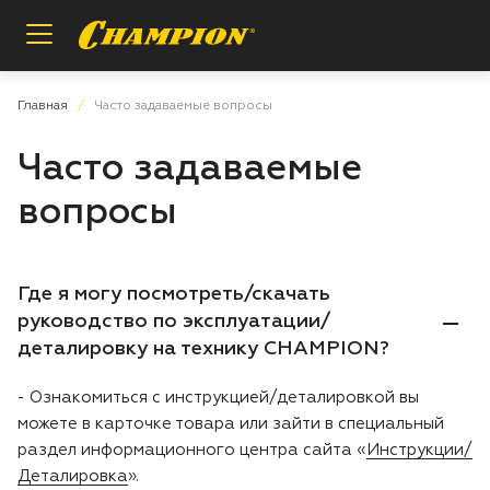
Назад
Назад
Назад
Главная
Часто задаваемые вопросы
Часто задаваемые
Пилы цепные
Регистрация расширенной гарантии
О бренде
вопросы
Мотобуры
Проверка расширенной гарантии
Инструкции и деталировки
Опрыскиватели
Условия гарантии
Сотрудничество
Где я могу посмотреть/скачать
руководство по эксплуатации/
Измельчители
Вопросы и ответы
деталировку на технику CHAMPION?
- Ознакомиться с инструкцией/деталировкой вы
Газонокосилки
Заказ запасных частей
можете в карточке товара или зайти в специальный
раздел информационного центра сайта «
Инструкции/
Аккумуляторная техника iPrix
Магазины и сервисы
Деталировка
».