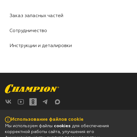
Двигатели
Заказ запасных частей
Аксессуары
Сотрудничество
Мотодрели
Инструкции и деталировки
Снегоотбрасыватели
Садовые ножницы
Техника PRO
Дровоколы
Использование файлов cookie
Каталог
Станки заточные
Мы используем файлы
cookies
для обеспечения
корректной работы сайта, улучшения его
Гарантия