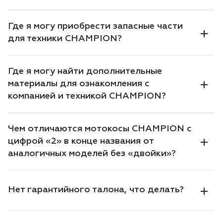
Воздуходувки
Блог
Где я могу приобрести запасные части
Триммеры
для техники CHAMPION?
Моющие аппараты
Где я могу найти дополнительные
материалы для ознакомления с
Генераторы
компанией и техникой CHAMPION?
Скарификаторы
Чем отличаются мотокосы CHAMPION с
Мотопомпы
цифрой «2» в конце названия от
аналогичных моделей без «двойки»?
Подметальные машины
Нет гарантийного талона, что делать?
Строительная техника
Культиваторы