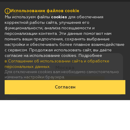
Использование файлов cookie
Мы используем файлы
cookies
для обеспечения
корректной работы сайта, улучшения его
функциональности, анализа посещаемости и
персонализации контента. Эти данные помогают нам
помнить ваши предпочтения, сохранять выбранные
настройки и обеспечивать более плавное взаимодействие
Каталог
с сервисом. Продолжая использовать сайт, вы даёте
согласие на использование cookies. Подробнее
Гарантия
Это ваш город?
в Соглашении об использовании сайта и обработке
персональных данных.
Москва
Покупателям
Для отключения cookies вам необходимо самостоятельно
изменить настройки браузера.
Дилерам
Да
Нет, выберу другой
Согласен
Соглашение об использовании сайта и обработке персональных
данных
Юридическая информация
Согласие на получение рассылки рекламно-информационных
материалов
© 2026 Champion
Сделано в