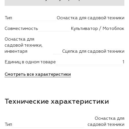
Двигатели
Тип
Оснастка для садовой техники
Аксессуары
Совместимость
Культиватор / Мотоблок
Оснастка для
Мотодрели
садовой техники,
инвентаря
Сцепка для садовой техники
Снегоотбрасыватели
Единиц в одном товаре
1
Садовые ножницы
Смотреть все характеристики
Техника PRO
Технические характеристики
Дровоколы
Станки заточные
Оснастка для
Тип
садовой техники