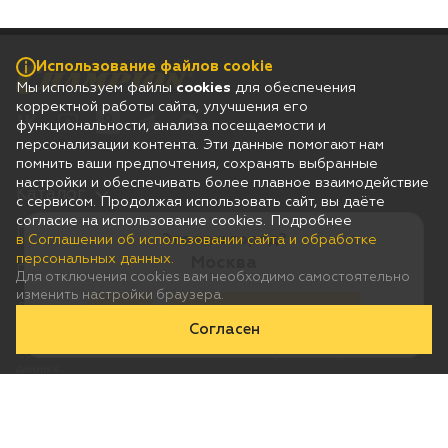
Использование файлов cookie
Мы используем файлы
cookies
для обеспечения
корректной работы сайта, улучшения его
функциональности, анализа посещаемости и
персонализации контента. Эти данные помогают нам
помнить ваши предпочтения, сохранять выбранные
настройки и обеспечивать более плавное взаимодействие
Каталог
с сервисом. Продолжая использовать сайт, вы даёте
согласие на использование cookies. Подробнее
Гарантия
Это ваш город?
в Соглашении об использовании сайта и обработке
персональных данных.
Москва
Покупателям
Для отключения cookies вам необходимо самостоятельно
изменить настройки браузера.
Дилерам
Да
Нет, выберу другой
Согласен
Соглашение об использовании сайта и обработке персональных
данных
Юридическая информация
Согласие на получение рассылки рекламно-информационных
материалов
© 2026 Champion
Сделано в