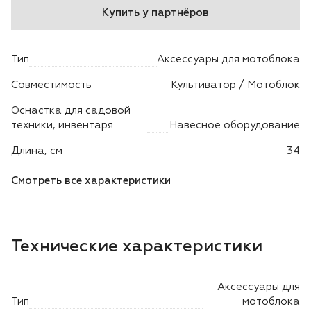
Купить у партнёров
Двигатели
Тип
Аксессуары для мотоблока
Аксессуары
Совместимость
Культиватор / Мотоблок
Мотодрели
Оснастка для садовой
техники, инвентаря
Навесное оборудование
Снегоотбрасыватели
Длина, см
34
Садовые ножницы
Смотреть все характеристики
Техника PRO
Технические характеристики
Дровоколы
Станки заточные
Аксессуары для
Тип
мотоблока