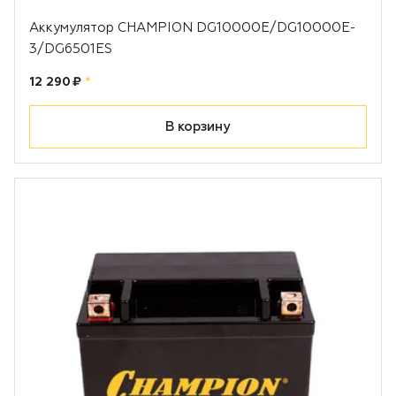
Аккумулятор CHAMPION DG10000E/DG10000E-
3/DG6501ES
Цена:
рублей
12 290 ₽
*
В корзину