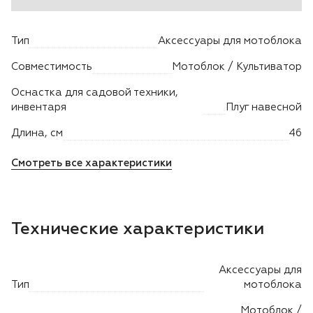
Двигатели
Тип
Аксессуары для мотоблока
Аксессуары
Совместимость
Мотоблок / Культиватор
Оснастка для садовой техники,
Мотодрели
инвентаря
Плуг навесной
Длина, см
46
Снегоотбрасыватели
Смотреть все характеристики
Садовые ножницы
Техника PRO
Технические характеристики
Дровоколы
Аксессуары для
Станки заточные
Тип
мотоблока
Мотоблок /