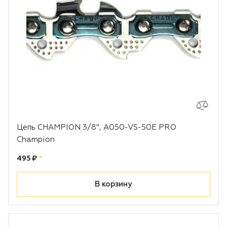
Цепь CHAMPION 3/8", A050-VS-50E PRO
Champion
Цена:
рублей
495 ₽
*
В корзину