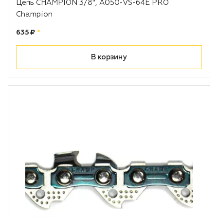
Цепь CHAMPION 3/8", A050-VS-64E PRO
Champion
Цена:
рублей
635 ₽
*
В корзину