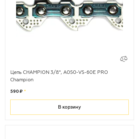
Цепь CHAMPION 3/8", A050-VS-60E PRO
Champion
Цена:
рублей
590 ₽
*
В корзину