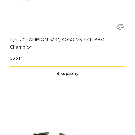
Цепь CHAMPION 3/8", A050-VS-54E PRO
Champion
Цена:
рублей
535 ₽
*
В корзину