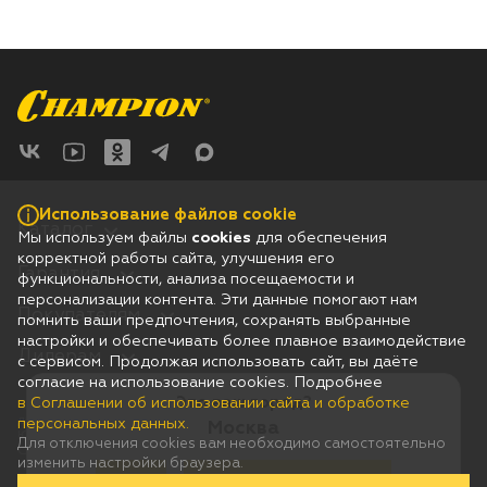
Использование файлов cookie
Каталог
Мы используем файлы
cookies
для обеспечения
корректной работы сайта, улучшения его
Гарантия
функциональности, анализа посещаемости и
персонализации контента. Эти данные помогают нам
Покупателям
помнить ваши предпочтения, сохранять выбранные
настройки и обеспечивать более плавное взаимодействие
Дилерам
с сервисом. Продолжая использовать сайт, вы даёте
согласие на использование cookies. Подробнее
Это ваш город?
в Соглашении об использовании сайта и обработке
Соглашение об использовании сайта и обработке персональных
данных
персональных данных.
Москва
Юридическая информация
Для отключения cookies вам необходимо самостоятельно
Согласие на получение рассылки рекламно-информационных
изменить настройки браузера.
материалов
Да
Нет, выберу другой