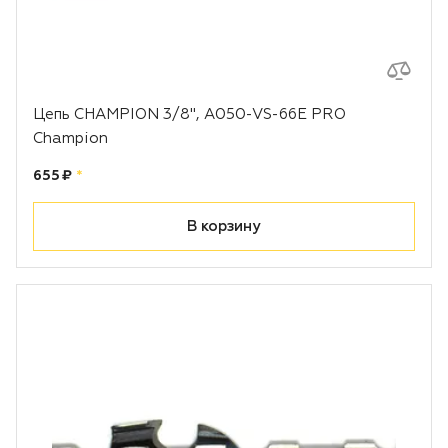
Цепь CHAMPION 3/8", A050-VS-66E PRO
Champion
Цена:
рублей
655 ₽
*
В корзину