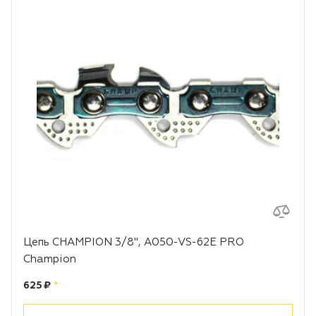
Цепь CHAMPION 3/8", A050-VS-62E PRO
Champion
Цена:
рублей
625 ₽
*