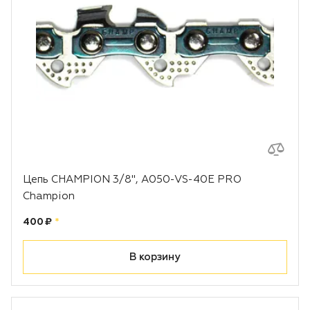
Воздуходувки
Блог
Триммеры
Аккумуляторная техника iPrix
Генераторы
Скарификаторы
Цепь CHAMPION 3/8", A050-VS-40E PRO
Мотопомпы
Champion
Цена:
рублей
400 ₽
*
Подметальные машины
В корзину
Строительная техника
Культиваторы