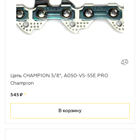
Цепь CHAMPION 3/8", A050-VS-55E PRO
Champion
Цена:
рублей
545 ₽
*
В корзину