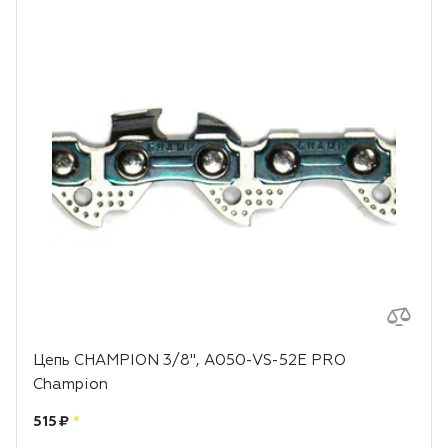
Цепь CHAMPION 3/8", A050-VS-52E PRO
Champion
Цена:
рублей
515 ₽
*