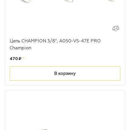
Цепь CHAMPION 3/8", A050-VS-47E PRO
Champion
Цена:
рублей
470 ₽
*
В корзину