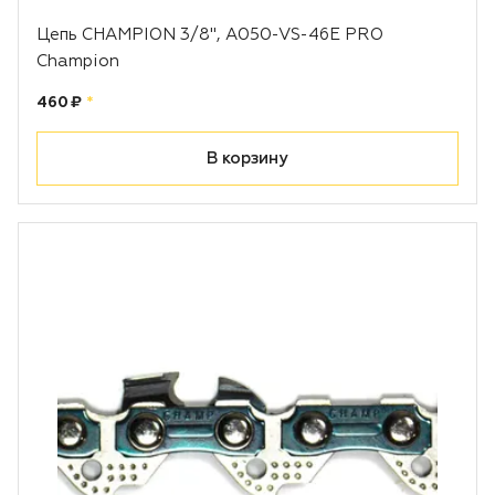
Цепь CHAMPION 3/8", A050-VS-46E PRO
Champion
Цена:
рублей
460 ₽
*
В корзину