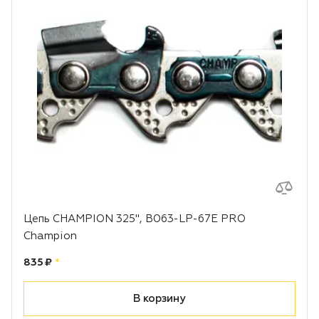
Цепь CHAMPION 325", B063-LP-67E PRO
Champion
Цена:
рублей
835 ₽
*
В корзину