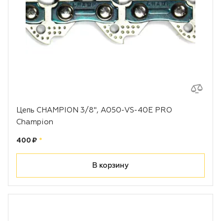
Цепь CHAMPION 3/8", A050-VS-40E PRO
Champion
Цена:
рублей
400 ₽
*
В корзину