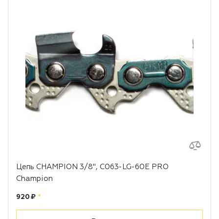
Цепь CHAMPION 3/8", C063-LG-60E PRO
Champion
Цена:
рублей
920 ₽
*