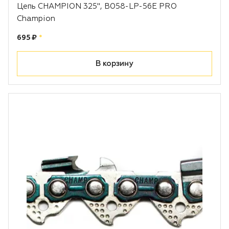
Цепь CHAMPION 325", B058-LP-56E PRO
Champion
Цена:
рублей
695 ₽
*
В корзину