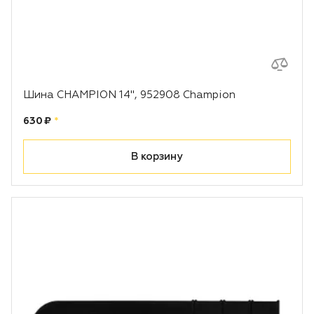
Шина CHAMPION 14", 952908 Champion
Цена:
рублей
630 ₽
*
В корзину