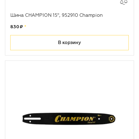
Шина CHAMPION 15", 952910 Champion
Цена:
рублей
830 ₽
*
В корзину