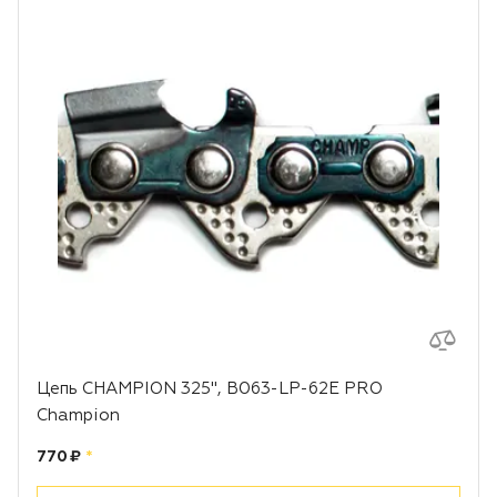
Цепь CHAMPION 325", B063-LP-62E PRO
Champion
Цена:
рублей
770 ₽
*