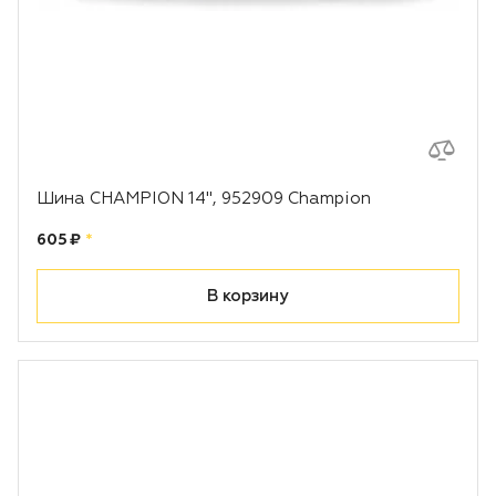
Шина CHAMPION 14", 952909 Champion
Цена:
рублей
605 ₽
*
В корзину