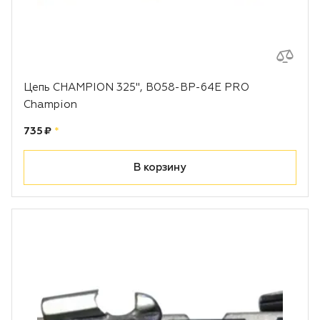
Цепь CHAMPION 325", B058-BP-64E PRO
Champion
Цена:
рублей
735 ₽
*
В корзину