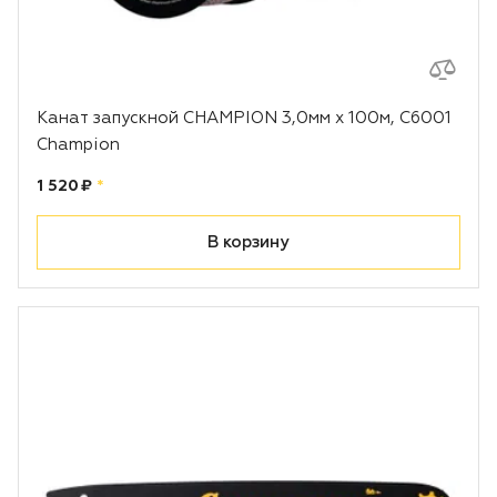
Канат запускной CHAMPION 3,0мм x 100м, C6001
Champion
Цена:
рублей
1 520 ₽
*
В корзину