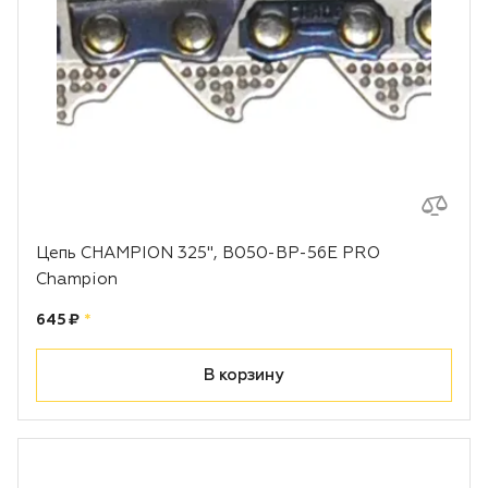
Цепь CHAMPION 325", B050-BP-56E PRO
Champion
Цена:
рублей
645 ₽
*
В корзину