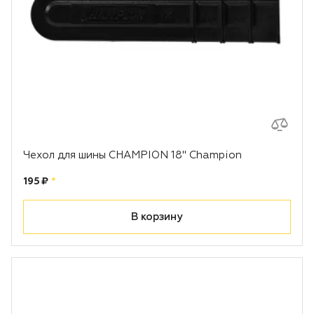
Чехол для шины CHAMPION 18" Champion
Цена:
рублей
195 ₽
*
В корзину