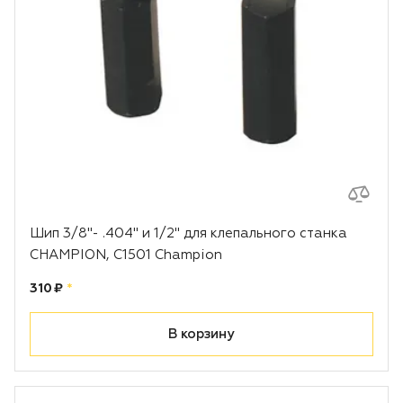
Воздуходувки
Блог
Триммеры
Аккумуляторная техника iPrix
Генераторы
Скарификаторы
Шип 3/8"- .404" и 1/2" для клепального станка
Мотопомпы
CHAMPION, C1501 Champion
Цена:
рублей
310 ₽
*
Подметальные машины
В корзину
Строительная техника
Культиваторы