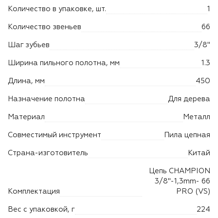
Лодочные моторы Toyama
Количество в упаковке, шт.
1
Количество звеньев
66
Высоторезы
Шаг зубьев
3/8"
Моющие аппараты
Ширина пильного полотна, мм
1.3
Длина, мм
450
Назначение полотна
Для дерева
Материал
Металл
Совместимый инструмент
Пила цепная
Страна-изготовитель
Китай
Цепь CHAMPION
3/8"-1,3mm- 66
Комплектация
PRO (VS)
Вес с упаковкой, г
224