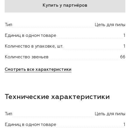
Купить у партнёров
Двигатели
Тип
Цепь для пилы
Аксессуары
Единиц в одном товаре
1
Мотодрели
Количество в упаковке, шт.
1
Снегоотбрасыватели
Количество звеньев
66
Смотреть все характеристики
Садовые ножницы
Техника PRO
Технические характеристики
Дровоколы
Тип
Цепь для пилы
Станки заточные
Единиц в одном товаре
1