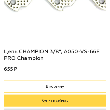
Воздуходувки
Блог
Триммеры
Аккумуляторная техника iPrix
Генераторы
Цепь CHAMPION 3/8", A050-VS-66E
Скарификаторы
PRO Champion
Цена:
рублей
655 ₽
Мотопомпы
Подметальные машины
В корзину
Строительная техника
Купить сейчас
Культиваторы