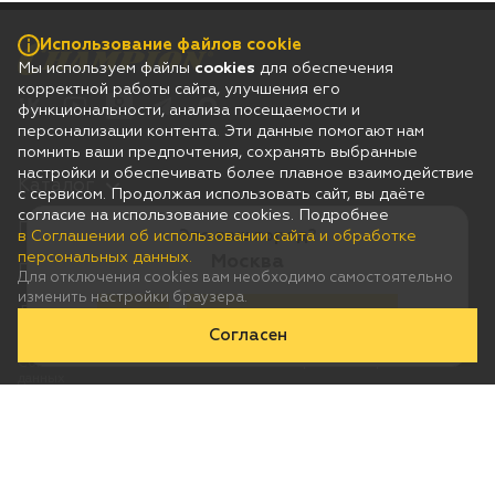
Использование файлов cookie
Мы используем файлы
cookies
для обеспечения
корректной работы сайта, улучшения его
функциональности, анализа посещаемости и
персонализации контента. Эти данные помогают нам
помнить ваши предпочтения, сохранять выбранные
настройки и обеспечивать более плавное взаимодействие
Каталог
с сервисом. Продолжая использовать сайт, вы даёте
согласие на использование cookies. Подробнее
Гарантия
Это ваш город?
в Соглашении об использовании сайта и обработке
персональных данных.
Москва
Покупателям
Для отключения cookies вам необходимо самостоятельно
изменить настройки браузера.
Дилерам
Да
Нет, выберу другой
Согласен
Соглашение об использовании сайта и обработке персональных
данных
Юридическая информация
Согласие на получение рассылки рекламно-информационных
материалов
© 2026 Champion
Сделано в