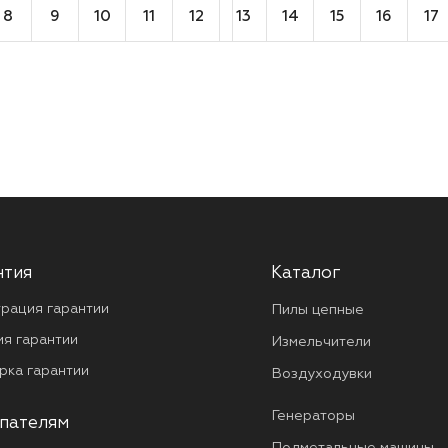
8
9
10
11
12
13
14
15
16
17
нтия
Каталог
трация гарантии
Пилы цепные
ия гарантии
Измельчители
рка гарантии
Воздуходувки
Генераторы
пателям