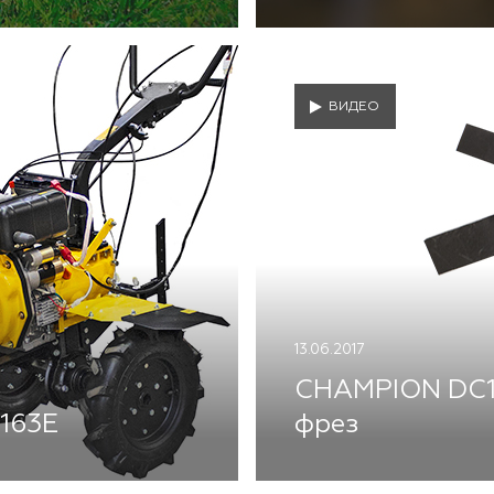
ВИДЕО
13.06.2017
CHAMPION DC11
1163E
фрез