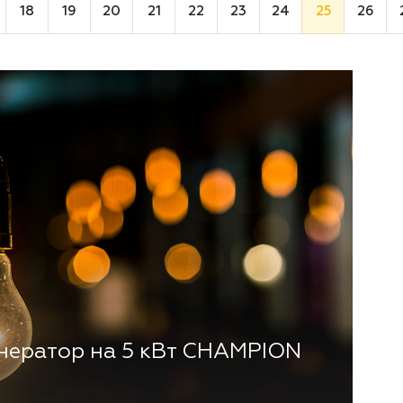
18
19
20
21
22
23
24
25
26
нератор на 5 кВт CHAMPION