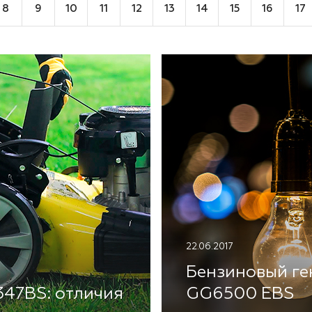
8
9
10
11
12
13
14
15
16
17
22.06.2017
Бензиновый ге
347BS: отличия
GG6500 EBS