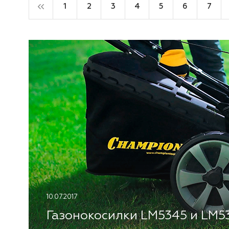
1
2
3
4
5
6
7
10.07.2017
Газонокосилки LM5345 и LM5