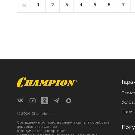
1
2
3
4
5
6
7
Гара
Регис
Услов
Прове
© 2026 Champion
Соглашение об использовании сайта и обработке
персональных данных
Поку
Юридическая информация