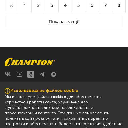
1
2
3
4
5
6
7
8
Показать ещё
Использование файлов cookie
Каталог
Мы используем файлы
cookies
для обеспечения
корректной работы сайта, улучшения его
Гарантия
функциональности, анализа посещаемости и
персонализации контента. Эти данные помогают нам
Покупателям
помнить ваши предпочтения, сохранять выбранные
настройки и обеспечивать более плавное взаимодействие