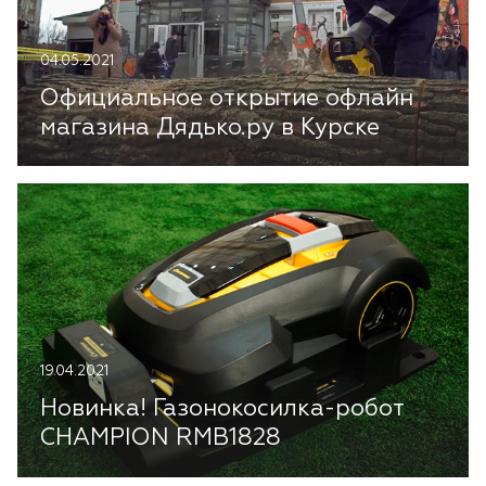
Лодочные моторы Toyama
04.05.2021
Высоторезы
Официальное открытие офлайн
Моющие аппараты
магазина Дядько.ру в Курске
19.04.2021
Новинка! Газонокосилка-робот
CHAMPION RMB1828