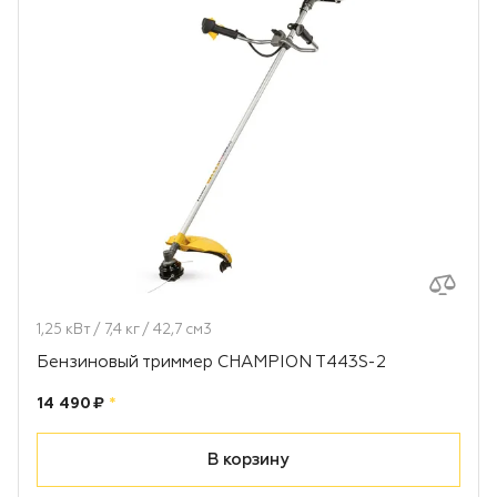
1,25 кВт / 7,4 кг / 42,7 см3
Бензиновый триммер CHAMPION T443S-2
Цена:
рублей
14 490 ₽
*
В корзину