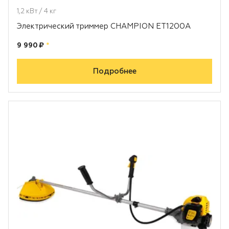
1,2 кВт / 4 кг
Электрический триммер CHAMPION ET1200A
Цена:
рублей
9 990 ₽
*
Подробнее