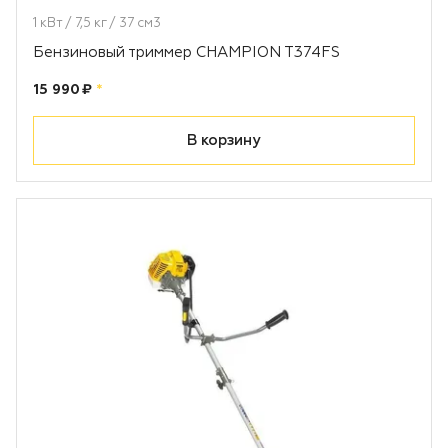
1 кВт / 7,5 кг / 37 см3
Бензиновый триммер CHAMPION T374FS
Цена:
рублей
15 990 ₽
*
В корзину