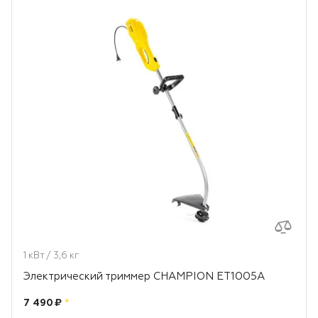
1 кВт / 3,6 кг
Электрический триммер CHAMPION ET1005A
Цена:
рублей
7 490 ₽
*