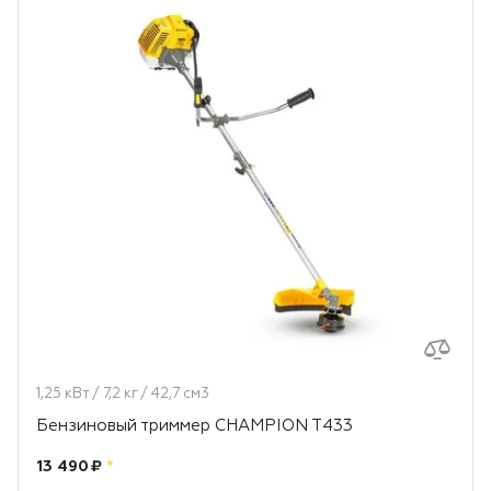
1,25 кВт / 7,2 кг / 42,7 см3
Бензиновый триммер CHAMPION T433
Цена:
рублей
13 490 ₽
*