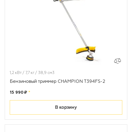
1,2 кВт / 7,7 кг / 38,9 см3
Бензиновый триммер CHAMPION T394FS-2
Цена:
рублей
15 990 ₽
*
В корзину