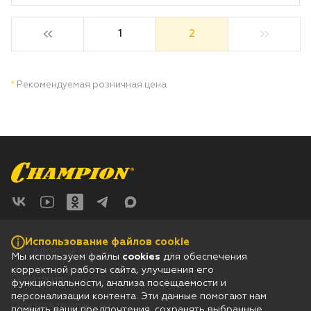
1
2
*
Рекомендуемая розничная цена
Использование файлов cookie
Каталог
Мы используем файлы
cookies
для обеспечения
корректной работы сайта, улучшения его
Гарантия
функциональности, анализа посещаемости и
персонализации контента. Эти данные помогают нам
Покупателям
помнить ваши предпочтения, сохранять выбранные