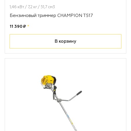
1,46 кВт / 7,2 кг / 51,7 см3
Бензиновый триммер CHAMPION T517
Цена:
рублей
11 390 ₽
*
В корзину