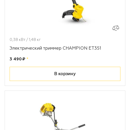
Лодочные моторы Toyama
Высоторезы
Моющие аппараты
0,38 кВт / 1,48 кг
Электрический триммер CHAMPION ET351
Цена:
рублей
3 490 ₽
*
В корзину