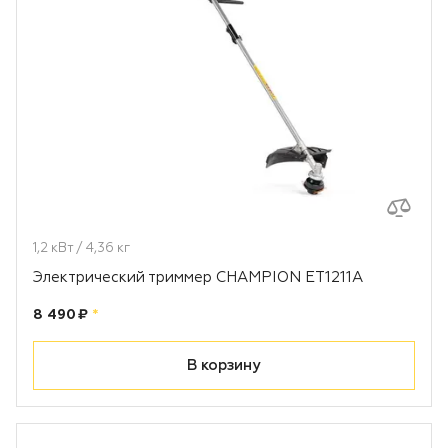
1,2 кВт / 4,36 кг
Электрический триммер CHAMPION ET1211A
Цена:
рублей
8 490 ₽
*
В корзину