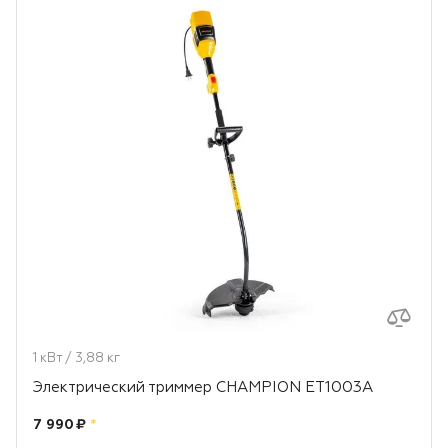
1 кВт / 3,88 кг
Электрический триммер CHAMPION ET1003A
Цена:
рублей
7 990 ₽
*