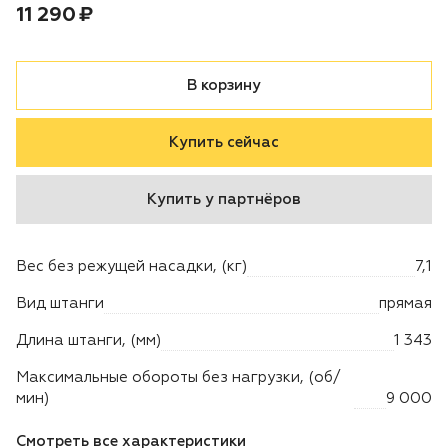
Цена:
рублей
11 290 ₽
Двигатели
В корзину
Аксессуары
Купить сейчас
Мотодрели
Снегоотбрасыватели
Купить у партнёров
Садовые ножницы
Вес без режущей насадки, (кг)
7,1
Техника PRO
Вид штанги
прямая
Длина штанги, (мм)
1 343
Дровоколы
Максимальные обороты без нагрузки, (об/
мин)
9 000
Станки заточные
Смотреть все характеристики