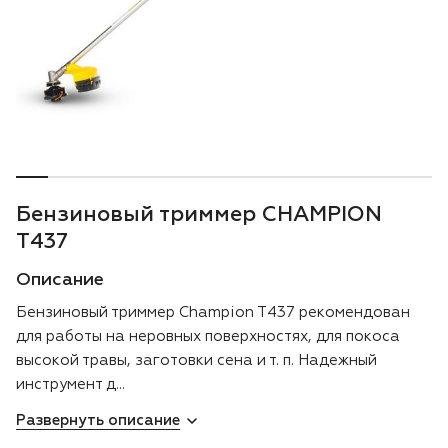
Воздуходувки
Блог
Триммеры
Аккумуляторная техника iPrix
Генераторы
Бензиновый триммер CHAMPION
Скарификаторы
T437
Описание
Мотопомпы
Бензиновый триммер Champion T437 рекомендован
Подметальные машины
для работы на неровных поверхностях, для покоса
высокой травы, заготовки сена и т. п. Надежный
Строительная техника
инструмент д...
Развернуть описание
Культиваторы