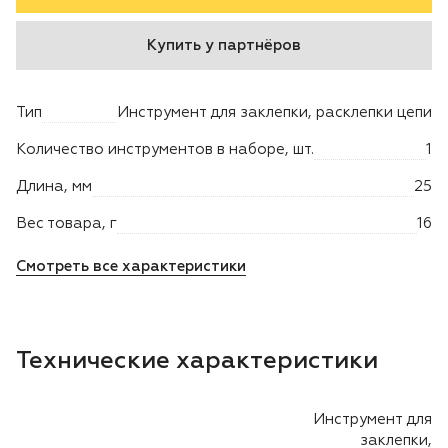
Двигатели
Купить у партнёров
Аксессуары
Тип
Инструмент для заклепки, расклепки цепи
Мотодрели
Количество инструментов в наборе, шт.
1
Длина, мм
25
Снегоотбрасыватели
Вес товара, г
16
Садовые ножницы
Смотреть все характеристики
Техника PRO
Дровоколы
Технические характеристики
Станки заточные
Инструмент для
заклепки,