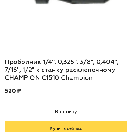
Воздуходувки
Блог
Триммеры
Аккумуляторная техника iPrix
Генераторы
Пробойник 1/4", 0,325", 3/8", 0,404",
Скарификаторы
7/16", 1/2" к станку расклепочному
CHAMPION С1510 Champion
Мотопомпы
Цена:
рублей
520 ₽
Подметальные машины
В корзину
Строительная техника
Культиваторы
Купить сейчас