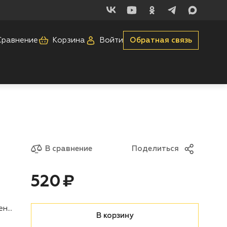
Сравнение
Корзина
Войти
Обратная связь
В сравнение
Поделиться
Цена:
рублей
520 ₽
Запчасть для бензоинструмента
В корзину