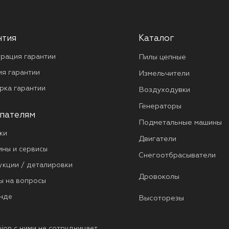
нтия
Каталог
трация гарантии
Пилы цепные
ия гарантии
Измельчители
рка гарантии
Воздуходувки
Генераторы
пателям
Подметальные машины
ки
Двигатели
ины и сервисы
Снегоотбрасыватели
укции / деталировки
Дровоколы
ы на вопросы
нде
Высоторезы
ion с ними не сотрудничает