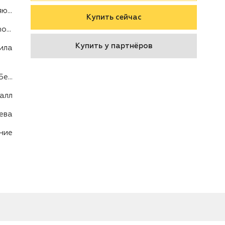
Шина направляющая
Купить сейчас
Champion / Echo / Patriot / Huter
Купить у партнёров
ила
Пила цепная / Бензопила
алл
ева
ние