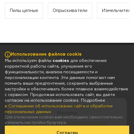
Пилы цепные
Опрыскиватели
Измельчители
Использование файлов cookie
Мы используем файлы
cookies
для обеспечения
корректной работы сайта, улучшения его
функциональности, анализа посещаемости и
персонализации контента. Эти данные помогают нам
помнить ваши предпочтения, сохранять выбранные
настройки и обеспечивать более плавное взаимодействие
Каталог
с сервисом. Продолжая использовать сайт, вы даёте
согласие на использование cookies. Подробнее
Гарантия
Это ваш город?
в Соглашении об использовании сайта и обработке
персональных данных.
Москва
Покупателям
Для отключения cookies вам необходимо самостоятельно
изменить настройки браузера.
Дилерам
Да
Нет, выберу другой
Согласен