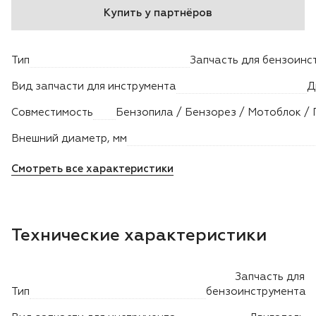
Купить у партнёров
Двигатели
Тип
Запчасть для бензоинс
Аксессуары
Вид запчасти для инструмента
Д
Мотодрели
Совместимость
Снегоотбрасыватели
Внешний диаметр, мм
Смотреть все характеристики
Садовые ножницы
Техника PRO
Технические характеристики
Дровоколы
Запчасть для
Станки заточные
Тип
бензоинструмента