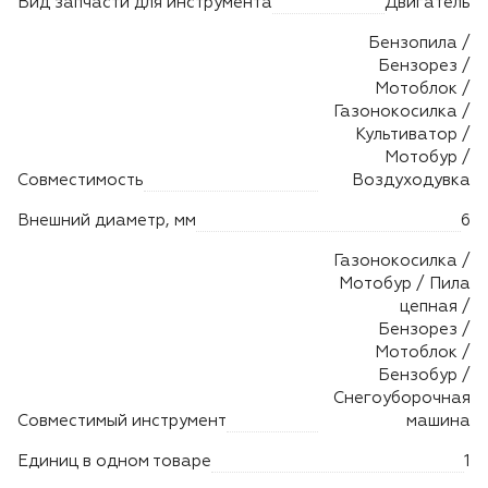
Вид запчасти для инструмента
Двигатель
Лодочные моторы Toyama
Бензопила /
Высоторезы
Бензорез /
Мотоблок /
Газонокосилка /
Моющие аппараты
Культиватор /
Мотобур /
Совместимость
Воздуходувка
Внешний диаметр, мм
6
Газонокосилка /
Мотобур / Пила
цепная /
Бензорез /
Мотоблок /
Бензобур /
Снегоуборочная
Совместимый инструмент
машина
Единиц в одном товаре
1