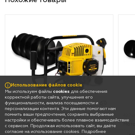
Похожие товары
Использование файлов cookie
Мы используем файлы
cookies
для обеспечения
корректной работы сайта, улучшения его
функциональности, анализа посещаемости и
персонализации контента. Эти данные помогают нам
помнить ваши предпочтения, сохранять выбранные
51,7 см3 / 9,4 кг
42,7 с
настройки и обеспечивать более плавное взаимодействие
Мотобур CHAMPION AG352
Мото
с сервисом. Продолжая использовать сайт, вы даёте
согласие на использование cookies. Подробнее