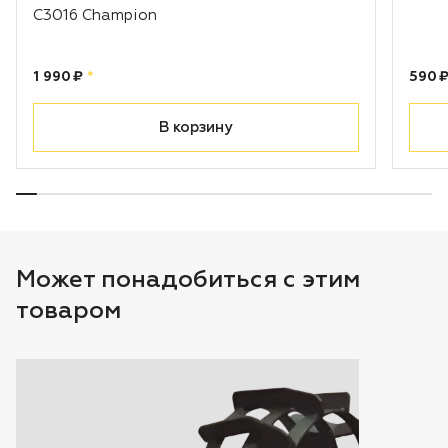
С3016 Champion
Цена:
рублей
Цена
1 990 ₽
*
590 
В корзину
Может понадобиться с этим
товаром