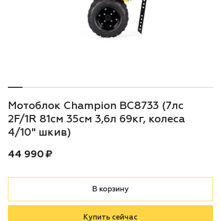
Воздуходувки
Блог
Триммеры
Аккумуляторная техника iPrix
Генераторы
Мотоблок Champion BC8733 (7лс
Скарификаторы
2F/1R 81см 35см 3,6л 69кг, колеса
4/10" шкив)
Мотопомпы
Цена:
рублей
44 990 ₽
Подметальные машины
В корзину
Строительная техника
Культиваторы
Купить сейчас