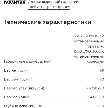
Для расширенной гарантии
Лодочные моторы Toyama
ГАРАНТИЯ
требуется регистрация
Высоторезы
Технические характеристики
Моющие аппараты
1550х900х1000 с
установленными
фрезами;
1550х790х1035 с
установленными
Габаритные размеры, (мм)
колёсами
Вес нетто, (кг)
69
Вес брутто, (кг)
78
Размер упаковки, (см)
78х58х90
Размер колес
4.00-10
Глубина вспашки, (мм)
350