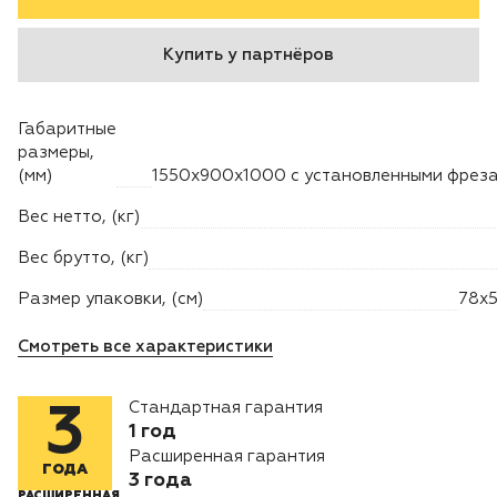
Двигатели
Купить у партнёров
Аксессуары
Габаритные
размеры,
Мотодрели
(мм)
Вес нетто, (кг)
Снегоотбрасыватели
Вес брутто, (кг)
Садовые ножницы
Размер упаковки, (см)
78х
Техника PRO
Смотреть все характеристики
Дровоколы
Стандартная гарантия
3
1 год
Станки заточные
Расширенная гарантия
ГОДА
3 года
РАСШИРЕННАЯ