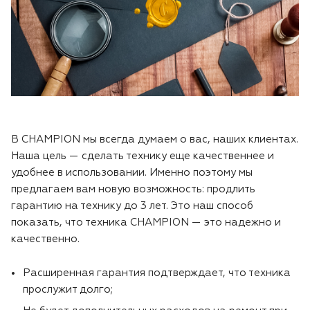
Воздуходувки
Блог
Триммеры
Моющие аппараты
Генераторы
В CHAMPION мы всегда думаем о вас, наших клиентах.
Наша цель — сделать технику еще качественнее и
Скарификаторы
удобнее в использовании. Именно поэтому мы
предлагаем вам новую возможность: продлить
Мотопомпы
гарантию на технику до 3 лет. Это наш способ
показать, что техника CHAMPION — это надежно и
Подметальные машины
качественно.
Строительная техника
Расширенная гарантия подтверждает, что техника
прослужит долго;
Культиваторы