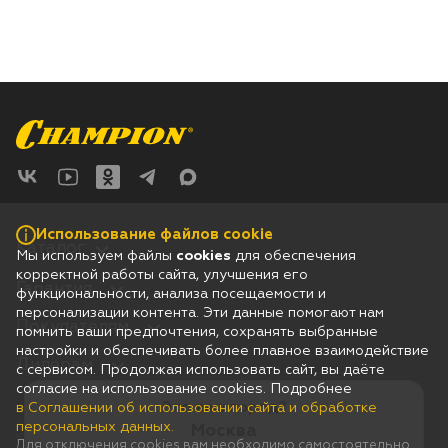
Использование файлов cookie
Каталог
Мы используем файлы
cookies
для обеспечения
корректной работы сайта, улучшения его
Гарантия
функциональности, анализа посещаемости и
персонализации контента. Эти данные помогают нам
Покупателям
помнить ваши предпочтения, сохранять выбранные
настройки и обеспечивать более плавное взаимодействие
Дилерам
с сервисом. Продолжая использовать сайт, вы даёте
согласие на использование cookies. Подробнее
Это ваш город?
в Соглашении об использовании сайта и обработке
Соглашение об использовании сайта и обработке персональных
данных
персональных данных.
Москва
Юридическая информация
Для отключения cookies вам необходимо самостоятельно