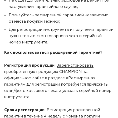
Не будет дополнительных расходов на ремонт при
наступлении гарантийного случая;
Двигатели
Пользуйтесь расширенной гарантией независимо
от места покупки техники;
Аксессуары
Для регистрации инструмента и получения гарантии
нужны только скан товарного чека и серийный
Мотодрели
номер инструмента.
Снегоотбрасыватели
Как воспользоваться расширенной гарантией?
Садовые ножницы
Регистрация продукции.
Зарегистрировать
приобретенную продукцию
CHAMPION на
официальном сайте в разделе «Расширенная
Техника PRO
гарантия». Для регистрации потребуется приложить
скан/фото кассового чека и указать серийный номер
Дровоколы
инструмента.
Станки заточные
Сроки регистрации.
Регистрация расширенной
гарантии в течение 4 недель с момента покупки