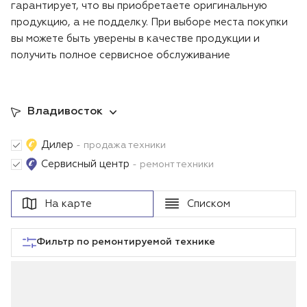
гарантирует, что вы приобретаете оригинальную
Воздуходувки
Блог
продукцию, а не подделку. При выборе места покупки
вы можете быть уверены в качестве продукции и
Триммеры
получить полное сервисное обслуживание
Аккумуляторная техника iPrix
Владивосток
Генераторы
Дилер
- продажа техники
Скарификаторы
Сервисный центр
- ремонт техники
Мотопомпы
На карте
Списком
Подметальные машины
Фильтр по ремонтируемой технике
Строительная техника
Культиваторы