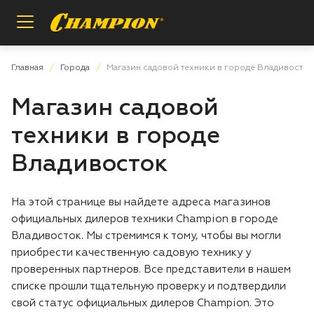
Назад
Назад
Назад
Главная
Города
Магазин садовой техники в городе Владивосток
Магазин садовой
Пилы цепные
Регистрация расширенной гарантии
О бренде
техники в городе
Мотобуры
Проверка расширенной гарантии
Инструкции и деталировки
Владивосток
Опрыскиватели
Условия гарантии
Сотрудничество
На этой странице вы найдете адреса магазинов
официальных дилеров техники Champion в городе
Измельчители
Вопросы и ответы
Владивосток. Мы стремимся к тому, чтобы вы могли
приобрести качественную садовую технику у
Газонокосилки
Заказ запасных частей
проверенных партнеров. Все представители в нашем
списке прошли тщательную проверку и подтвердили
Аккумуляторная техника
Магазины и сервисы
свой статус официальных дилеров Champion. Это