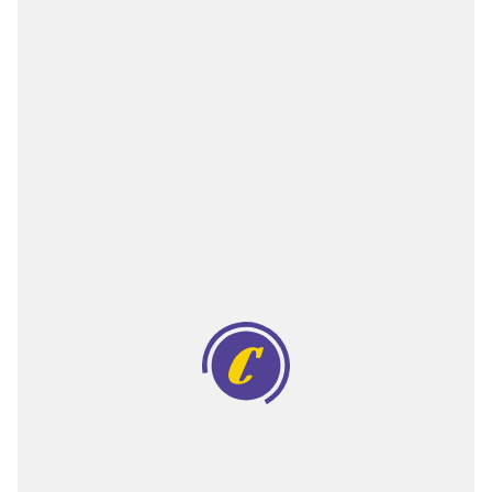
Двигатели
Аксессуары
Мотодрели
Снегоотбрасыватели
Садовые ножницы
Техника PRO
Дровоколы
Станки заточные