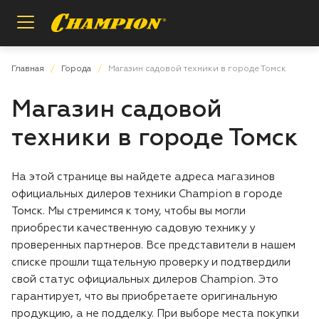
Назад
Назад
Назад
Главная
Города
Магазин садовой техники в городе Томск
Магазин садовой
Пилы цепные
Регистрация расширенной гарантии
О бренде
техники в городе Томск
Мотобуры
Проверка расширенной гарантии
Инструкции и деталировки
На этой странице вы найдете адреса магазинов
Опрыскиватели
Условия гарантии
Сотрудничество
официальных дилеров техники Champion в городе
Томск. Мы стремимся к тому, чтобы вы могли
Измельчители
Вопросы и ответы
приобрести качественную садовую технику у
проверенных партнеров. Все представители в нашем
Газонокосилки
Заказ запасных частей
списке прошли тщательную проверку и подтвердили
свой статус официальных дилеров Champion. Это
гарантирует, что вы приобретаете оригинальную
Аккумуляторная техника
Магазины и сервисы
продукцию, а не подделку. При выборе места покупки