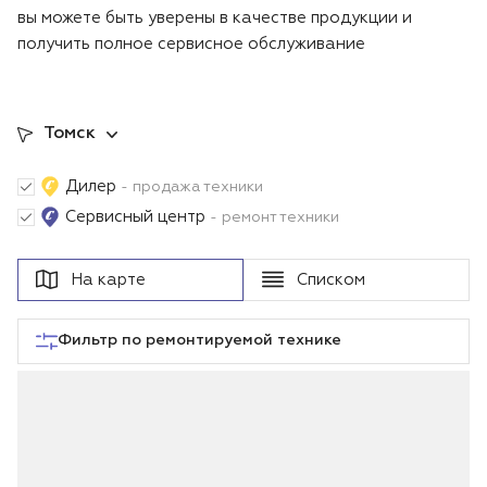
вы можете быть уверены в качестве продукции и
Воздуходувки
Блог
получить полное сервисное обслуживание
Триммеры
Томск
Аккумуляторная техника iPrix
Дилер
- продажа техники
Генераторы
Сервисный центр
- ремонт техники
Скарификаторы
На карте
Списком
Мотопомпы
Фильтр по ремонтируемой технике
Подметальные машины
Строительная техника
Культиваторы