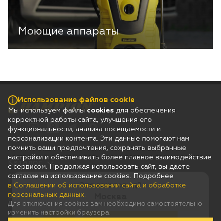
Моющие аппараты
Использование файлов cookie
Мы используем файлы
cookies
для обеспечения
корректной работы сайта, улучшения его
функциональности, анализа посещаемости и
персонализации контента. Эти данные помогают нам
помнить ваши предпочтения, сохранять выбранные
настройки и обеспечивать более плавное взаимодействие
Каталог
с сервисом. Продолжая использовать сайт, вы даёте
согласие на использование cookies. Подробнее
Гарантия
Это ваш город?
в Соглашении об использовании сайта и обработке
персональных данных.
Москва
Покупателям
Для отключения cookies вам необходимо самостоятельно
изменить настройки браузера.
Дилерам