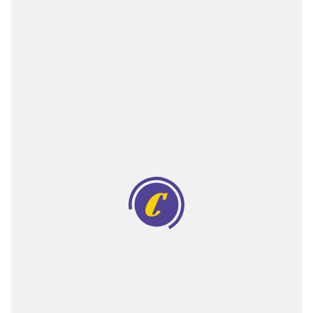
Двигатели
Аксессуары
Мотодрели
Снегоотбрасыватели
Садовые ножницы
Техника PRO
Дровоколы
Станки заточные