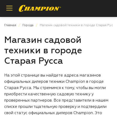
Назад
Назад
Назад
Главная
Города
Магазин садовой техники в городе Старая Русса
Магазин садовой
Пилы цепные
Регистрация расширенной гарантии
О бренде
техники в городе
Мотобуры
Проверка расширенной гарантии
Инструкции и деталировки
Старая Русса
Опрыскиватели
Условия гарантии
Сотрудничество
На этой странице вы найдете адреса магазинов
официальных дилеров техники Champion в городе
Измельчители
Вопросы и ответы
Старая Русса. Мы стремимся к тому, чтобы вы могли
приобрести качественную садовую технику у
Газонокосилки
Заказ запасных частей
проверенных партнеров. Все представители в нашем
списке прошли тщательную проверку и подтвердили
Аккумуляторная техника
Магазины и сервисы
свой статус официальных дилеров Champion. Это