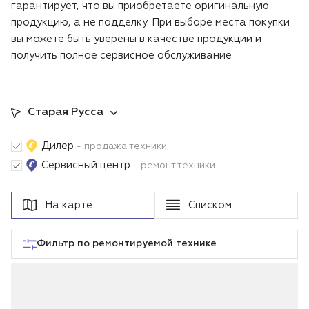
гарантирует, что вы приобретаете оригинальную
Воздуходувки
Блог
продукцию, а не подделку. При выборе места покупки
вы можете быть уверены в качестве продукции и
Триммеры
получить полное сервисное обслуживание
Аккумуляторная техника iPrix
Старая Русса
Генераторы
Дилер
- продажа техники
Скарификаторы
Сервисный центр
- ремонт техники
Мотопомпы
На карте
Списком
Подметальные машины
Фильтр по ремонтируемой технике
Строительная техника
Культиваторы