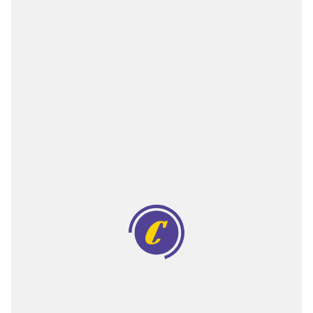
Двигатели
Аксессуары
Мотодрели
Снегоотбрасыватели
Садовые ножницы
Техника PRO
Дровоколы
Станки заточные