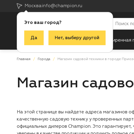
Москва
info@champion.ru
Это ваш город?
Да
Нет, выберу другой
Каталог
Акции
Новинки
Расширенная 
Главная
Города
Магазин садовой техники в городе Прио
Магазин садово
На этой странице вы найдете адреса магазинов оф
качественную садовую технику у проверенных парт
официальных дилеров Champion. Это гарантирует, 
уверены в качестве продукции и получить полное 