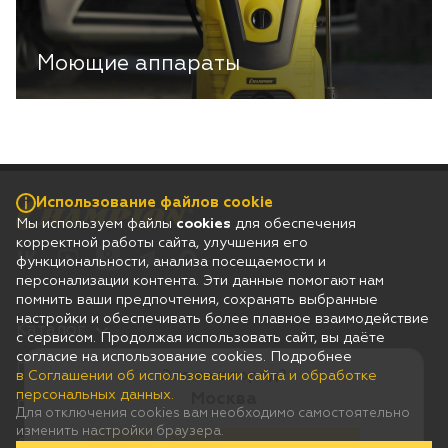
Моющие аппараты
Использование файлов cookie
Мы используем файлы
cookies
для обеспечения
корректной работы сайта, улучшения его
функциональности, анализа посещаемости и
персонализации контента. Эти данные помогают нам
помнить ваши предпочтения, сохранять выбранные
настройки и обеспечивать более плавное взаимодействие
Каталог
с сервисом. Продолжая использовать сайт, вы даёте
согласие на использование cookies. Подробнее
Гарантия
Это ваш город?
в Соглашении об использовании сайта и обработке
персональных данных.
Москва
Покупателям
Для отключения cookies вам необходимо самостоятельно
изменить настройки браузера.
Дилерам