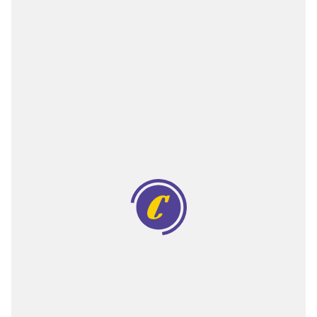
Двигатели
Аксессуары
Мотодрели
Снегоотбрасыватели
Садовые ножницы
Техника PRO
Дровоколы
Станки заточные