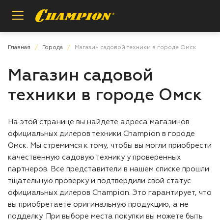
Назад
Назад
Назад
Главная
Города
Магазин садовой техники в городе Омск
Магазин садовой
Пилы цепные
Регистрация расширенной гарантии
О бренде
техники в городе Омск
Мотобуры
Проверка расширенной гарантии
Инструкции и деталировки
На этой странице вы найдете адреса магазинов
Опрыскиватели
Условия гарантии
Сотрудничество
официальных дилеров техники Champion в городе
Омск. Мы стремимся к тому, чтобы вы могли приобрести
Измельчители
Вопросы и ответы
качественную садовую технику у проверенных
партнеров. Все представители в нашем списке прошли
Газонокосилки
Заказ запасных частей
тщательную проверку и подтвердили свой статус
официальных дилеров Champion. Это гарантирует, что
вы приобретаете оригинальную продукцию, а не
Аккумуляторная техника
Магазины и сервисы
подделку. При выборе места покупки вы можете быть