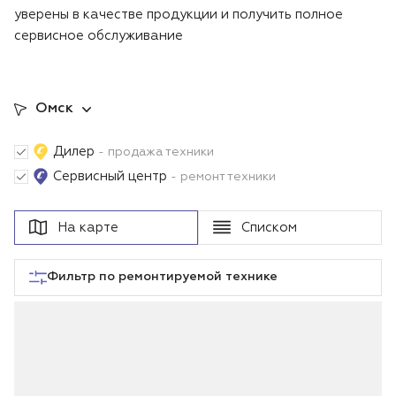
уверены в качестве продукции и получить полное
Воздуходувки
Блог
сервисное обслуживание
Триммеры
Омск
Аккумуляторная техника iPrix
Дилер
- продажа техники
Генераторы
Сервисный центр
- ремонт техники
Скарификаторы
На карте
Списком
Мотопомпы
Фильтр по ремонтируемой технике
Подметальные машины
Строительная техника
Культиваторы