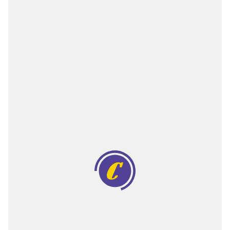
Двигатели
Аксессуары
Мотодрели
Снегоотбрасыватели
Садовые ножницы
Техника PRO
Дровоколы
Станки заточные