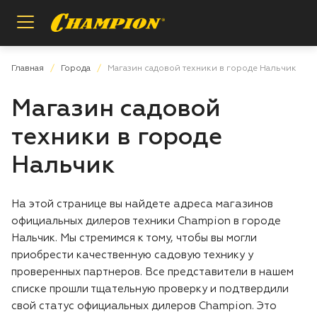
Назад
Назад
Назад
Главная
Города
Магазин садовой техники в городе Нальчик
Магазин садовой
Пилы цепные
Регистрация расширенной гарантии
О бренде
техники в городе
Мотобуры
Проверка расширенной гарантии
Инструкции и деталировки
Нальчик
Условия гарантии
Сотрудничество
Аккумуляторная техника iPrix
На этой странице вы найдете адреса магазинов
официальных дилеров техники Champion в городе
Измельчители
Вопросы и ответы
Нальчик. Мы стремимся к тому, чтобы вы могли
приобрести качественную садовую технику у
Газонокосилки
Заказ запасных частей
проверенных партнеров. Все представители в нашем
списке прошли тщательную проверку и подтвердили
Аккумуляторная техника
Магазины и сервисы
свой статус официальных дилеров Champion. Это