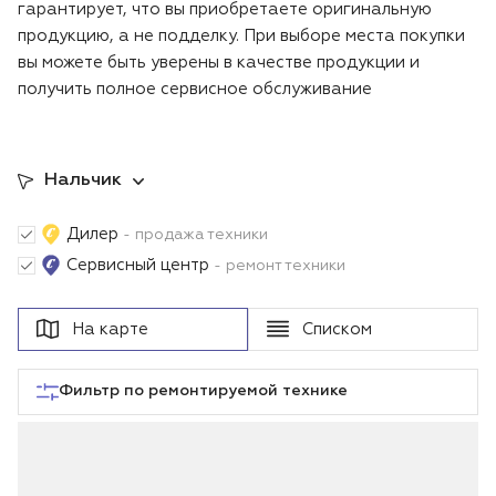
гарантирует, что вы приобретаете оригинальную
Воздуходувки
Блог
продукцию, а не подделку. При выборе места покупки
вы можете быть уверены в качестве продукции и
Триммеры
получить полное сервисное обслуживание
Опрыскиватели
Нальчик
Генераторы
Дилер
- продажа техники
Скарификаторы
Сервисный центр
- ремонт техники
Мотопомпы
На карте
Списком
Подметальные машины
Фильтр по ремонтируемой технике
Строительная техника
Культиваторы