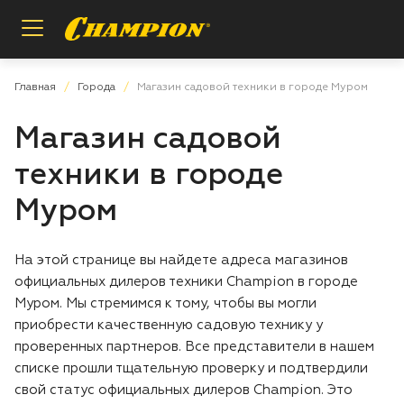
Назад
Назад
Назад
Главная
Города
Магазин садовой техники в городе Муром
Магазин садовой
Пилы цепные
Регистрация расширенной гарантии
О бренде
техники в городе
Мотобуры
Проверка расширенной гарантии
Инструкции и деталировки
Муром
Опрыскиватели
Условия гарантии
Сотрудничество
На этой странице вы найдете адреса магазинов
официальных дилеров техники Champion в городе
Измельчители
Вопросы и ответы
Муром. Мы стремимся к тому, чтобы вы могли
приобрести качественную садовую технику у
Газонокосилки
Заказ запасных частей
проверенных партнеров. Все представители в нашем
списке прошли тщательную проверку и подтвердили
Аккумуляторная техника
Магазины и сервисы
свой статус официальных дилеров Champion. Это