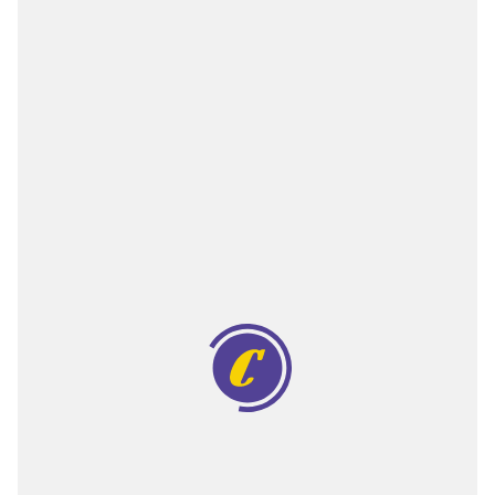
Двигатели
Аксессуары
Мотодрели
Снегоотбрасыватели
Садовые ножницы
Техника PRO
Дровоколы
Станки заточные