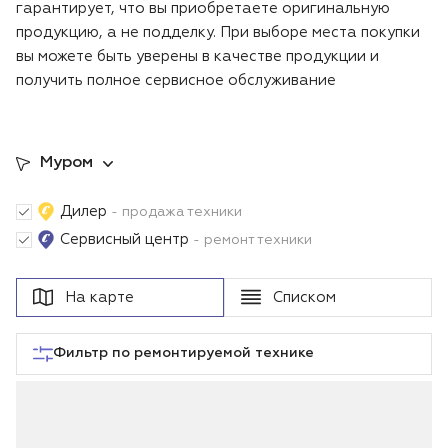
гарантирует, что вы приобретаете оригинальную
Воздуходувки
Блог
продукцию, а не подделку. При выборе места покупки
вы можете быть уверены в качестве продукции и
Триммеры
получить полное сервисное обслуживание
Аккумуляторная техника iPrix
Муром
Генераторы
Дилер
- продажа техники
Скарификаторы
Сервисный центр
- ремонт техники
Мотопомпы
На карте
Списком
Подметальные машины
Фильтр по ремонтируемой технике
Строительная техника
Культиваторы