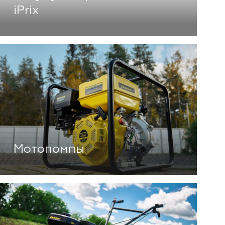
iPrix
Мотопомпы