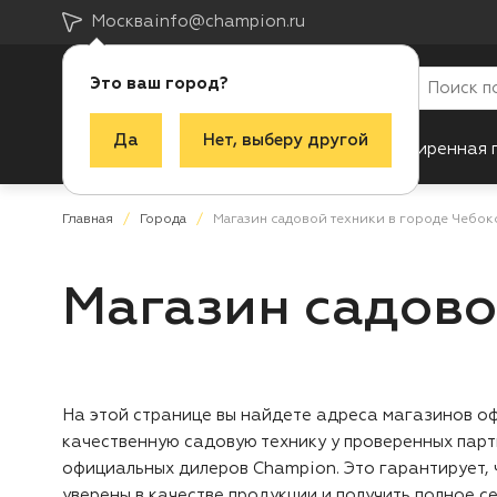
Москва
info@champion.ru
Это ваш город?
Да
Нет, выберу другой
Каталог
Акции
Новинки
Расширенная 
Главная
Города
Магазин садовой техники в городе Чебо
Магазин садово
На этой странице вы найдете адреса магазинов оф
качественную садовую технику у проверенных парт
официальных дилеров Champion. Это гарантирует, 
уверены в качестве продукции и получить полное 