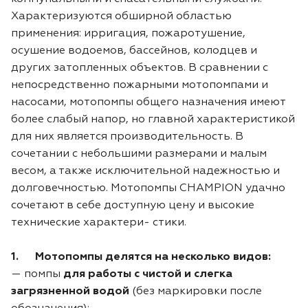
Воздуходувки
Блог
Характеризуются обширной областью
применения: ирригация, пожаротушение,
Триммеры
осушение водоемов, бассейнов, колодцев и
других затопленных объектов. В сравнении с
непосредственно пожарными мотопомпами и
Аккумуляторная техника iPrix
насосами, мотопомпы общего назначения имеют
более слабый напор, но главной характеристикой
Генераторы
для них является производительность. В
сочетании с небольшими размерами и малым
Скарификаторы
весом, а также исключительной надежностью и
долговечностью. Мотопомпы CHAMPION удачно
Мотопомпы
сочетают в себе доступную цену и высокие
технические характери- стики.
Подметальные машины
1. Мотопомпы делятся на несколько видов:
Строительная техника
— помпы
для работы с чистой и слегка
загрязненной водой
(без маркировки после
Культиваторы