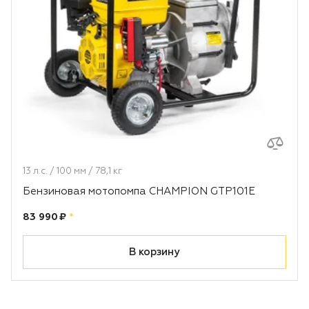
13 л.с. / 100 мм / 78,1 кг
Бензиновая мотопомпа CHAMPION GTP101E
Цена:
рублей
83 990 ₽
*
В корзину