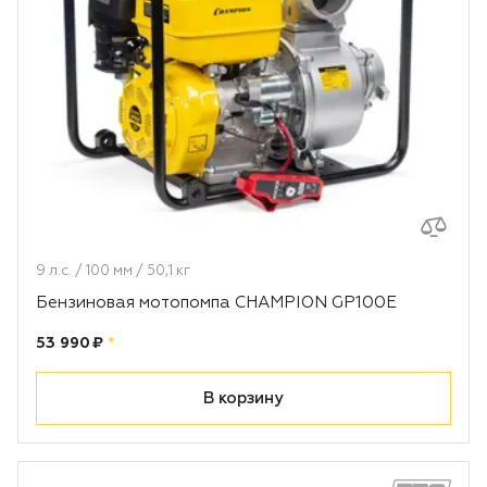
9 л.с. / 100 мм / 50,1 кг
Бензиновая мотопомпа CHAMPION GP100E
Цена:
рублей
53 990 ₽
*
В корзину