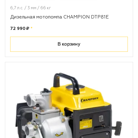
6,7 л.с. / 3 мм / 66 кг
Дизельная мотопомпа CHAMPION DTP81E
Цена:
рублей
72 990 ₽
*
В корзину