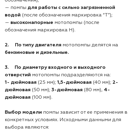
обозначения);
— помпы
для работы с сильно загрязненной
Двигатели
водой
(после обозначения маркировка “Т”);
—
высоконапорные
мотопомпы (после
Аксессуары
обозначения маркировка Н).
Мотодрели
2. По типу двигателя
мотопомпы делятся на
бензиновые и дизельные.
Снегоотбрасыватели
3. По диаметру входного и выходного
Садовые ножницы
отверстий
мотопомпы подразделяются на:
1- дюймовая
(25 мм);
1,5-дюймовая
(40 мм);
2-
дюймовая
(50 мм);
3-дюймовая
(80 мм),
4-
Техника PRO
дюймовая
(100 мм).
Дровоколы
Выбор модели
помпы зависит от ее применения в
конкретных условиях. Исходными данными для
Станки заточные
выбора являются: