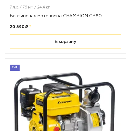
7 л.с. / 76 мм / 24,4 кг
Бензиновая мотопомпа CHAMPION GP80
Цена:
рублей
20 390 ₽
*
В корзину
ХИТ