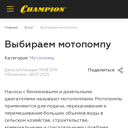
Назад
Назад
Назад
Главная
Блог
Выбираем мотопомпу
Выбираем мотопомпу
Пилы цепные
Регистрация расширенной гарантии
О бренде
Категория:
Мотопомпы
Мотобуры
Проверка расширенной гарантии
Инструкции и деталировки
Поделиться
Дата публикации: 19.08.2016
Опрыскиватели
Условия гарантии
Сотрудничество
Обновлено: 28.05.2025
Измельчители
Вопросы и ответы
Насосы с бензиновыми и дизельными
двигателями называют мотопомпами. Мотопомпы
Газонокосилки
Заказ запасных частей
применяются для подачи, перекачивания и
перемешивания больших объемов воды в
Аккумуляторная техника
Магазины и сервисы
сельском хозяйстве, строительстве,
коммунальными и спасательными службами.