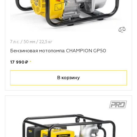
7 л.с. / 50 мм / 22,5 кг
Бензиновая мотопомпа CHAMPION GP50
Цена:
рублей
17 990 ₽
*
В корзину