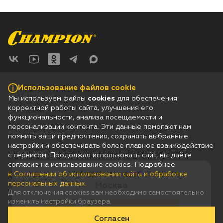
Использование файлов cookie
Каталог
Мы используем файлы
cookies
для обеспечения
корректной работы сайта, улучшения его
Гарантия
функциональности, анализа посещаемости и
персонализации контента. Эти данные помогают нам
Покупателям
помнить ваши предпочтения, сохранять выбранные
настройки и обеспечивать более плавное взаимодействие
Дилерам
с сервисом. Продолжая использовать сайт, вы даёте
согласие на использование cookies. Подробнее
Это ваш город?
в Соглашении об использовании сайта и обработке
Соглашение об использовании сайта и обработке персональных
данных
персональных данных.
Москва
Юридическая информация
Для отключения cookies вам необходимо самостоятельно
Согласие на получение рассылки рекламно-информационных
изменить настройки браузера.
материалов
Да
Нет, выберу другой
Согласен
© 2026 Champion
Сделано в