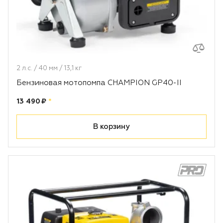
2 л.с. / 40 мм / 13,1 кг
Бензиновая мотопомпа CHAMPION GP40-II
Цена:
рублей
13 490 ₽
*
В корзину