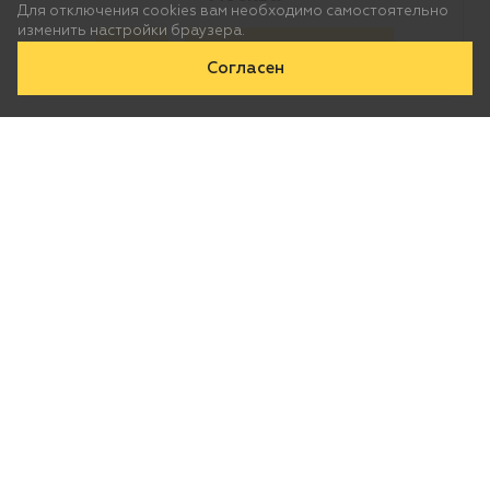
Для отключения cookies вам необходимо самостоятельно
изменить настройки браузера.
Да
Нет, выберу другой
Согласен