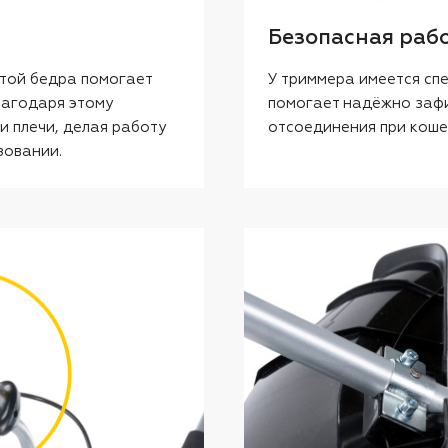
Безопасная раб
той бедра помогает
У триммера имеется сп
лагодаря этому
помогает надёжно зафи
и плечи, делая работу
отсоединения при коше
зовании.