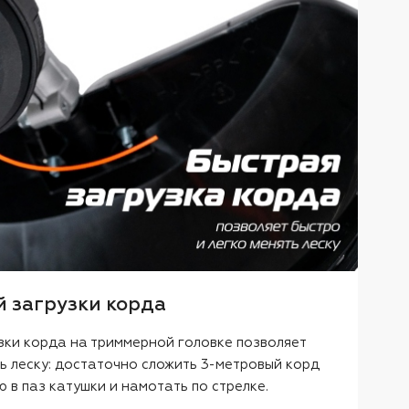
й загрузки корда
зки корда на триммерной головке позволяет
ь леску: достаточно сложить 3-метровый корд
ю в паз катушки и намотать по стрелке.