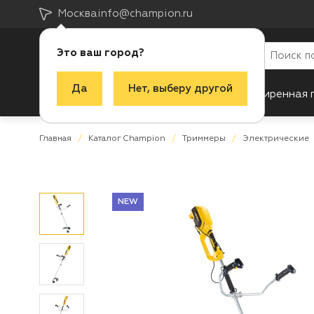
Москва
info@champion.ru
Это ваш город?
Да
Нет, выберу другой
Каталог
Акции
Новинки
Расширенная 
Главная
Каталог Champion
Триммеры
Электрические
NEW