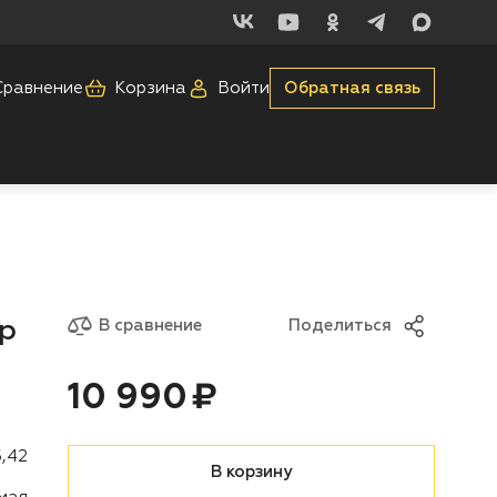
Сравнение
Корзина
Войти
Обратная связь
р
В сравнение
Поделиться
Цена:
рублей
10 990 ₽
5,42
В корзину