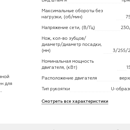
Вид штанги
пря
Максимальные обороты без
нагрузки, (об/мин)
7
Напряжение сети, (В/Гц)
230
Нож, кол-во зубцов/
диаметр/диаметр посадки,
(мм)
3/255/2
Номинальная мощность
двигателя, (кВт)
1
зной
Расположение двигателя
верх
ен для
Тип рукоятки
U-образ
.
Смотреть все характеристики