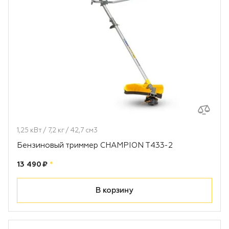
1,25 кВт / 7,2 кг / 42,7 см3
Бензиновый триммер CHAMPION T433-2
Цена:
рублей
13 490 ₽
*
В корзину