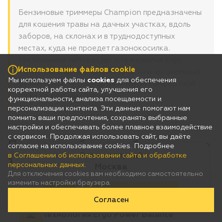
Бензиновые триммеры Champion предназначены
для кошения травы на дачных участках, вдоль
заборов, на склонах и в труднодоступных
местах, куда не проедет газонокосилка.
Увеличенный моторесурс и технология Ergo
Использование файлов cookie
Power Balance (баланс мощности и эргономики)
Мы используем файлы
cookies
для обеспечения
делают работу с бензотриммером комфортной
корректной работы сайта, улучшения его
даже на больших площадях.
функциональности, анализа посещаемости и
персонализации контента. Эти данные помогают нам
помнить ваши предпочтения, сохранять выбранные
настройки и обеспечивать более плавное взаимодействие
с сервисом. Продолжая использовать сайт, вы даёте
Почему выбирают бензиновые
согласие на использование cookies. Подробнее
Это ваш город?
в Соглашении об использовании сайта и обработке
триммеры Champion
персональных данных.
Москва
Для отключения cookies вам необходимо самостоятельно
изменить настройки браузера.
Да
Нет, выберу другой
Согласен
Баланс мощности и эргономики /
Технология Ergo Power Balance