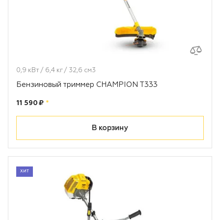
0,9 кВт / 6,4 кг / 32,6 см3
Бензиновый триммер CHAMPION T333
Цена:
рублей
11 590 ₽
*
В корзину
ХИТ