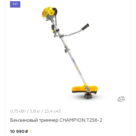
ХИТ
0,75 кВт / 5,8 кг / 25,4 см3
Бензиновый триммер CHAMPION T256-2
Цена:
рублей
10 990 ₽
*