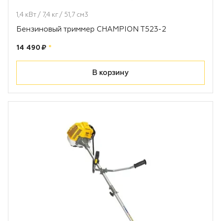
1,4 кВт / 7,4 кг / 51,7 см3
Бензиновый триммер CHAMPION T523-2
Цена:
рублей
14 490 ₽
*
В корзину