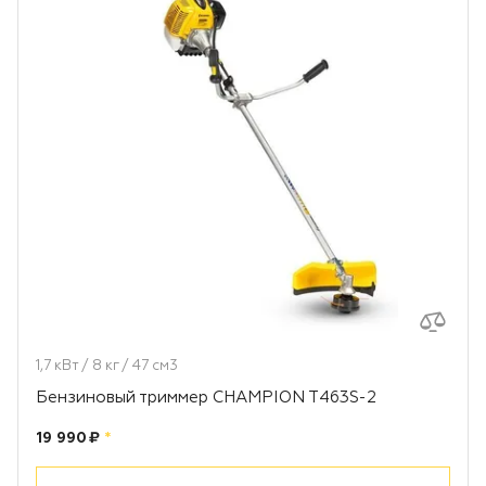
1,7 кВт / 8 кг / 47 см3
Бензиновый триммер CHAMPION T463S-2
Цена:
рублей
19 990 ₽
*