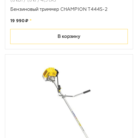
1,6 кВт / 7,0 кг / 41,5 см3
Бензиновый триммер CHAMPION T444S-2
Цена:
рублей
19 990 ₽
*
В корзину