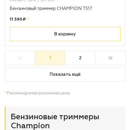
1,46 кВт / 7,2 кг / 51,7 см3
Бензиновый триммер CHAMPION T517
Цена:
рублей
11 390 ₽
*
В корзину
1
2
Показать ещё
*
Рекомендуемая розничная цена
Бензиновые триммеры
Champion