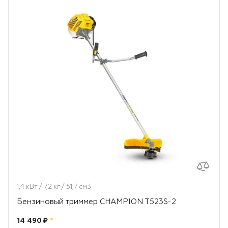
1,4 кВт / 7,2 кг / 51,7 см3
Бензиновый триммер CHAMPION T523S-2
Цена:
рублей
14 490 ₽
*