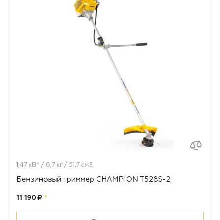
1,47 кВт / 6,7 кг / 51,7 см3
Бензиновый триммер CHAMPION T528S-2
Цена:
рублей
11 190 ₽
*