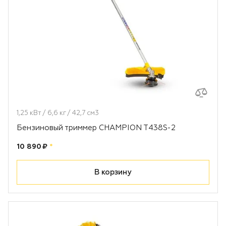
1,25 кВт / 6,6 кг / 42,7 см3
Бензиновый триммер CHAMPION T438S-2
Цена:
рублей
10 890 ₽
*
В корзину