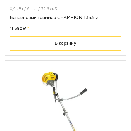
0,9 кВт / 6,4 кг / 32,6 см3
Бензиновый триммер CHAMPION T333-2
Цена:
рублей
11 590 ₽
*
В корзину