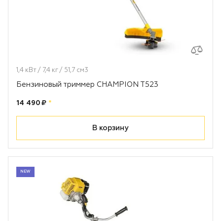
1,4 кВт / 7,4 кг / 51,7 см3
Бензиновый триммер CHAMPION T523
Цена:
рублей
14 490 ₽
*
В корзину
NEW