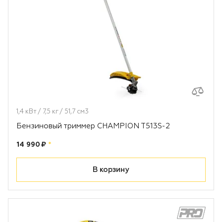
1,4 кВт / 7,5 кг / 51,7 см3
Бензиновый триммер CHAMPION T513S-2
Цена:
рублей
14 990 ₽
*
В корзину