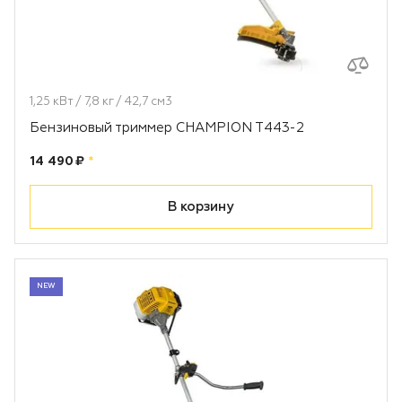
1,25 кВт / 7,8 кг / 42,7 см3
Бензиновый триммер CHAMPION T443-2
Цена:
рублей
14 490 ₽
*
В корзину
NEW