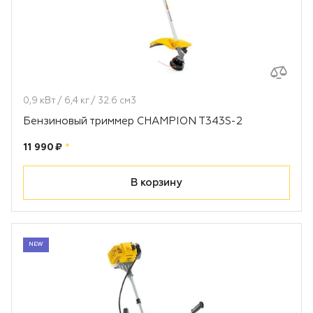
0,9 кВт / 6,4 кг / 32.6 см3
Бензиновый триммер CHAMPION T343S-2
Цена:
рублей
11 990 ₽
*
В корзину
NEW