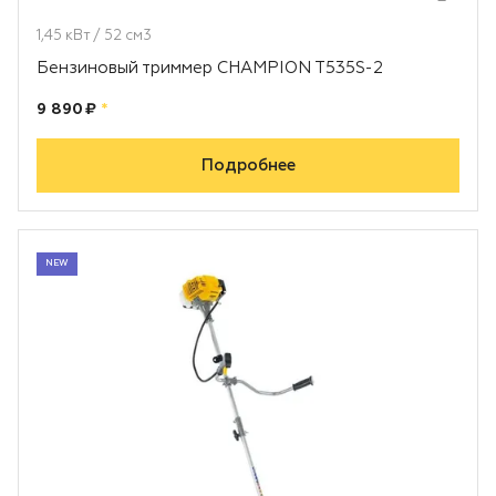
1,45 кВт / 52 см3
Бензиновый триммер CHAMPION T535S-2
Цена:
рублей
9 890 ₽
*
Подробнее
NEW