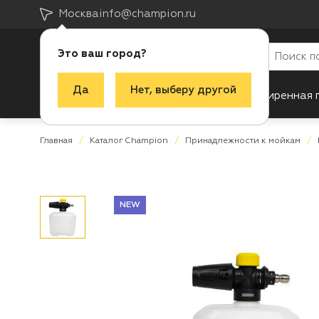
Москва
info@champion.ru
Это ваш город?
Да
Нет, выберу другой
Каталог
Акции
Новинки
Расширенная 
Главная
Каталог Champion
Принадлежности к мойкам
NEW