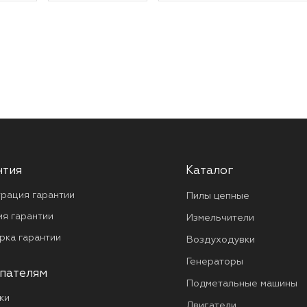
нтия
Каталог
трация гарантии
Пилы цепные
ия гарантии
Измельчители
рка гарантии
Воздуходувки
Генераторы
пателям
Подметальные машины
ки
Двигатели