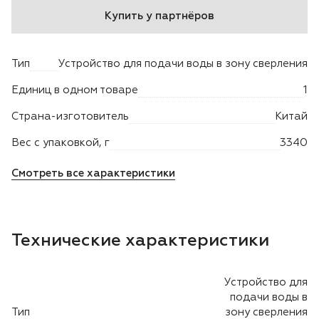
Купить у партнёров
Двигатели
Тип
Устройство для подачи воды в зону сверления
Аксессуары
Единиц в одном товаре
1
Мотодрели
Страна-изготовитель
Китай
Снегоотбрасыватели
Вес с упаковкой, г
3340
Смотреть все характеристики
Садовые ножницы
Техника PRO
Технические характеристики
Дровоколы
Устройство для
Станки заточные
подачи воды в
Тип
зону сверления