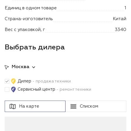
Лодочные моторы Toyama
Единиц в одном товаре
1
Высоторезы
Страна-изготовитель
Китай
Вес с упаковкой, г
3340
Моющие аппараты
Выбрать дилера
Москва
Дилер
- продажа техники
Сервисный центр
- ремонт техники
На карте
Списком