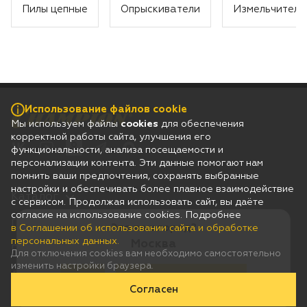
Пилы цепные
Опрыскиватели
Измельчители
Использование файлов cookie
Мы используем файлы
cookies
для обеспечения
корректной работы сайта, улучшения его
функциональности, анализа посещаемости и
персонализации контента. Эти данные помогают нам
помнить ваши предпочтения, сохранять выбранные
настройки и обеспечивать более плавное взаимодействие
Каталог
с сервисом. Продолжая использовать сайт, вы даёте
согласие на использование cookies. Подробнее
Гарантия
Это ваш город?
в Соглашении об использовании сайта и обработке
персональных данных.
Москва
Покупателям
Для отключения cookies вам необходимо самостоятельно
изменить настройки браузера.
Дилерам
Да
Нет, выберу другой
Согласен