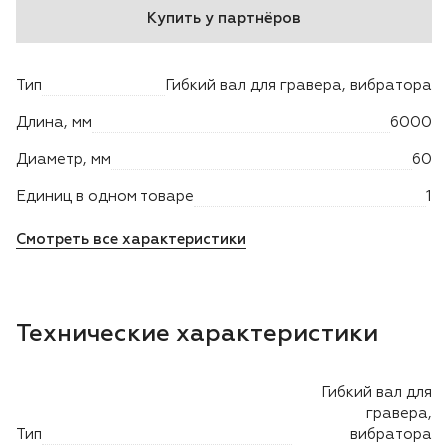
Купить у партнёров
Двигатели
Тип
Гибкий вал для гравера, вибратора
Аксессуары
Длина, мм
6000
Мотодрели
Диаметр, мм
60
Снегоотбрасыватели
Единиц в одном товаре
1
Смотреть все характеристики
Садовые ножницы
Техника PRO
Технические характеристики
Дровоколы
Гибкий вал для
Станки заточные
гравера,
Тип
вибратора