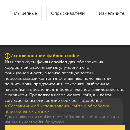
Пилы цепные
Опрыскиватели
Измельчители
Использование файлов cookie
Мы используем файлы
cookies
для обеспечения
корректной работы сайта, улучшения его
функциональности, анализа посещаемости и
персонализации контента. Эти данные помогают нам
помнить ваши предпочтения, сохранять выбранные
настройки и обеспечивать более плавное взаимодействие
Каталог
с сервисом. Продолжая использовать сайт, вы даёте
согласие на использование cookies. Подробнее
Гарантия
Это ваш город?
в Соглашении об использовании сайта и обработке
персональных данных.
Москва
Покупателям
Для отключения cookies вам необходимо самостоятельно
изменить настройки браузера.
Дилерам
Да
Нет, выберу другой