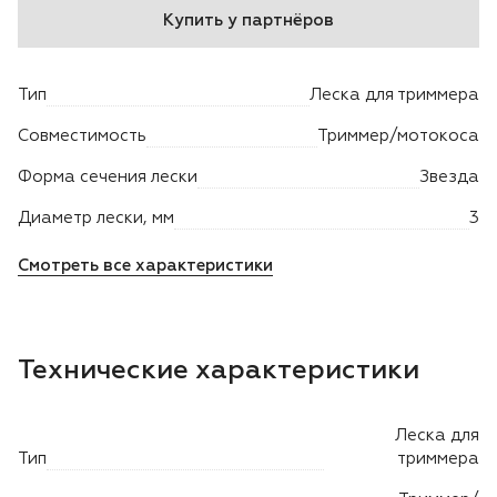
Купить у партнёров
Двигатели
Тип
Леска для триммера
Аксессуары
Совместимость
Триммер/мотокоса
Мотодрели
Форма сечения лески
Звезда
Снегоотбрасыватели
Диаметр лески, мм
3
Смотреть все характеристики
Садовые ножницы
Техника PRO
Технические характеристики
Дровоколы
Леска для
Станки заточные
Тип
триммера