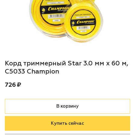
Воздуходувки
Блог
Триммеры
Моющие аппараты
Генераторы
Корд триммерный Star 3.0 мм х 60 м,
Скарификаторы
C5033 Champion
Цена:
рублей
726 ₽
Мотопомпы
Подметальные машины
В корзину
Строительная техника
Купить сейчас
Культиваторы