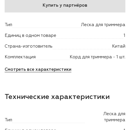
Купить у партнёров
Двигатели
Тип
Леска для триммера
Аксессуары
Единиц в одном товаре
1
Мотодрели
Страна-изготовитель
Китай
Снегоотбрасыватели
Комплектация
Корд для триммера - 1 шт.
Смотреть все характеристики
Садовые ножницы
Техника PRO
Технические характеристики
Дровоколы
Леска для
Станки заточные
Тип
триммера