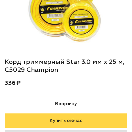
Воздуходувки
Блог
Триммеры
Аккумуляторная техника iPrix
Генераторы
Корд триммерный Star 3.0 мм х 25 м,
Скарификаторы
C5029 Champion
Цена:
рублей
336 ₽
Мотопомпы
Подметальные машины
В корзину
Строительная техника
Купить сейчас
Культиваторы