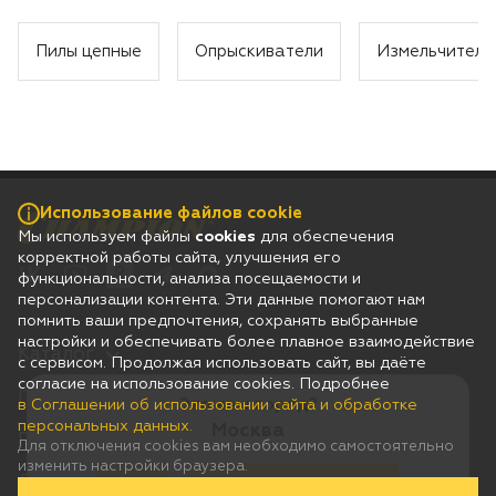
Пилы цепные
Опрыскиватели
Измельчители
Использование файлов cookie
Мы используем файлы
cookies
для обеспечения
корректной работы сайта, улучшения его
функциональности, анализа посещаемости и
персонализации контента. Эти данные помогают нам
помнить ваши предпочтения, сохранять выбранные
настройки и обеспечивать более плавное взаимодействие
Каталог
с сервисом. Продолжая использовать сайт, вы даёте
согласие на использование cookies. Подробнее
Гарантия
Это ваш город?
в Соглашении об использовании сайта и обработке
персональных данных.
Москва
Покупателям
Для отключения cookies вам необходимо самостоятельно
изменить настройки браузера.
Дилерам
Да
Нет, выберу другой