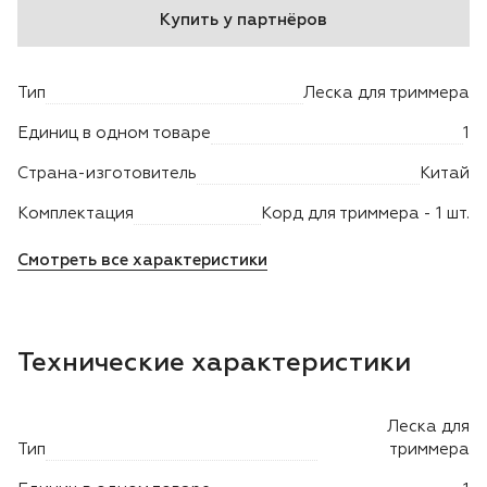
Купить у партнёров
Двигатели
Тип
Леска для триммера
Аксессуары
Единиц в одном товаре
1
Мотодрели
Страна-изготовитель
Китай
Снегоотбрасыватели
Комплектация
Корд для триммера - 1 шт.
Смотреть все характеристики
Садовые ножницы
Техника PRO
Технические характеристики
Дровоколы
Леска для
Станки заточные
Тип
триммера