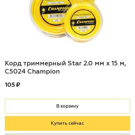
Воздуходувки
Блог
Триммеры
Аккумуляторная техника iPrix
Генераторы
Корд триммерный Star 2.0 мм х 15 м,
Скарификаторы
C5024 Champion
Цена:
рублей
105 ₽
Мотопомпы
Подметальные машины
В корзину
Строительная техника
Купить сейчас
Культиваторы