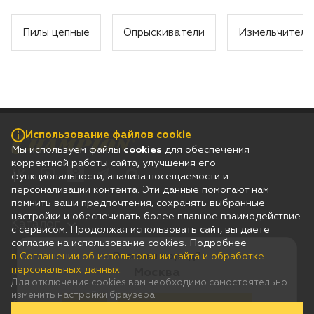
Пилы цепные
Опрыскиватели
Измельчители
Использование файлов cookie
Мы используем файлы
cookies
для обеспечения
корректной работы сайта, улучшения его
функциональности, анализа посещаемости и
персонализации контента. Эти данные помогают нам
помнить ваши предпочтения, сохранять выбранные
настройки и обеспечивать более плавное взаимодействие
Каталог
с сервисом. Продолжая использовать сайт, вы даёте
согласие на использование cookies. Подробнее
Гарантия
Это ваш город?
в Соглашении об использовании сайта и обработке
персональных данных.
Москва
Покупателям
Для отключения cookies вам необходимо самостоятельно
изменить настройки браузера.
Дилерам
Да
Нет, выберу другой