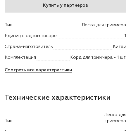
Купить у партнёров
Двигатели
Тип
Леска для триммера
Аксессуары
Единиц в одном товаре
1
Мотодрели
Страна-изготовитель
Китай
Снегоотбрасыватели
Комплектация
Корд для триммера - 1 шт.
Смотреть все характеристики
Садовые ножницы
Техника PRO
Технические характеристики
Дровоколы
Леска для
Станки заточные
Тип
триммера