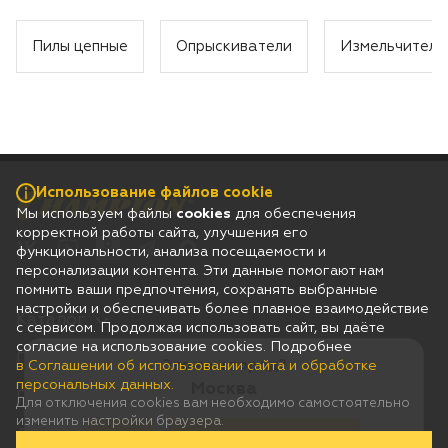
Пилы цепные
Опрыскиватели
Измельчители
Использование файлов cookie
Мы используем файлы
cookies
для обеспечения
корректной работы сайта, улучшения его
функциональности, анализа посещаемости и
персонализации контента. Эти данные помогают нам
помнить ваши предпочтения, сохранять выбранные
настройки и обеспечивать более плавное взаимодействие
Каталог
с сервисом. Продолжая использовать сайт, вы даёте
согласие на использование cookies. Подробнее
Гарантия
Это ваш город?
в Соглашении об использовании сайта и обработке
персональных данных.
Москва
Покупателям
Для отключения cookies вам необходимо самостоятельно
изменить настройки браузера.
Дилерам
Да
Нет, выберу другой