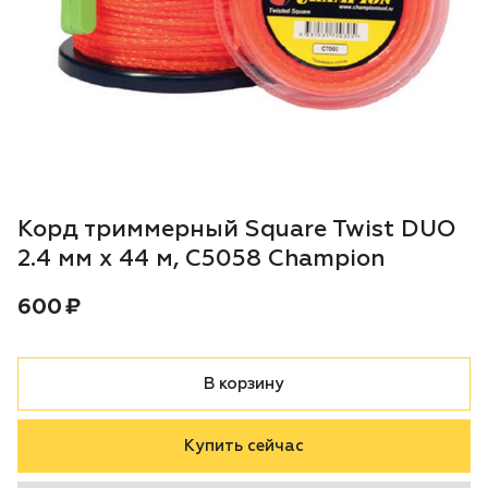
Воздуходувки
Блог
Триммеры
Аккумуляторная техника iPrix
Генераторы
Корд триммерный Square Twist DUO
Скарификаторы
2.4 мм х 44 м, C5058 Champion
Цена:
рублей
600 ₽
Мотопомпы
Подметальные машины
В корзину
Строительная техника
Купить сейчас
Культиваторы