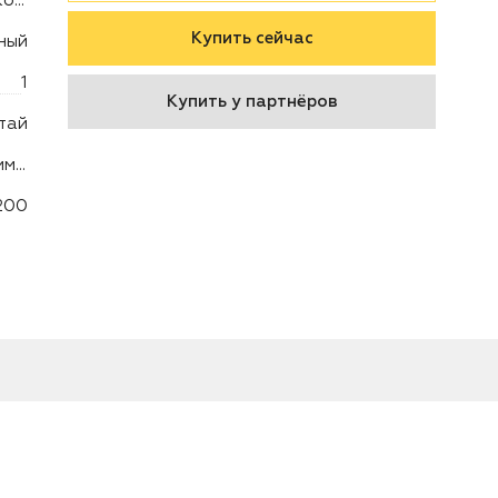
Триммер/мотокоса
Купить сейчас
ный
1
Купить у партнёров
тай
Головка для триммера - 1 шт.
200