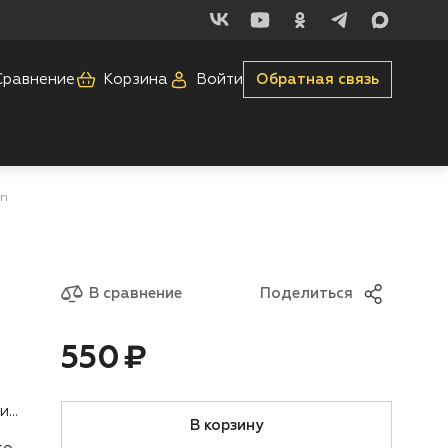
Сравнение
Корзина
Войти
Обратная связь
on
В сравнение
Поделиться
Цена:
рублей
550 ₽
Катушка для триммера
В корзину