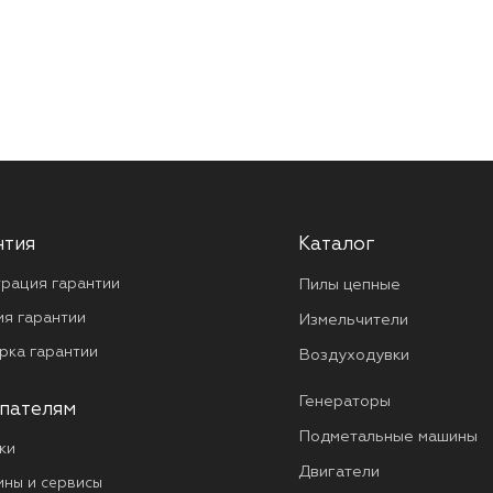
нтия
Каталог
трация гарантии
Пилы цепные
ия гарантии
Измельчители
рка гарантии
Воздуходувки
Генераторы
пателям
Подметальные машины
ки
Двигатели
ины и сервисы