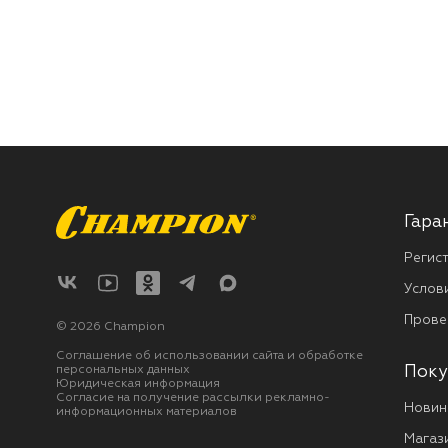
Гара
Регис
Услов
Прове
© 2026 Champion
Соглашение об использовании сайта и обработке
персональных данных
Поку
Юридическая информация
Согласие на получение рассылки рекламно-
Новин
информационных материалов
Магаз