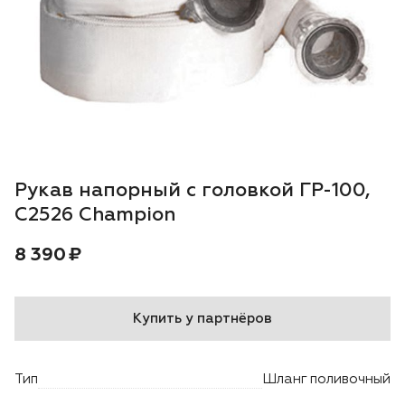
Воздуходувки
Блог
Триммеры
Моющие аппараты
Генераторы
Рукав напорный с головкой ГР-100,
Скарификаторы
С2526 Champion
Цена:
рублей
8 390 ₽
Мотопомпы
Подметальные машины
Купить у партнёров
Строительная техника
Тип
Шланг поливочный
Культиваторы