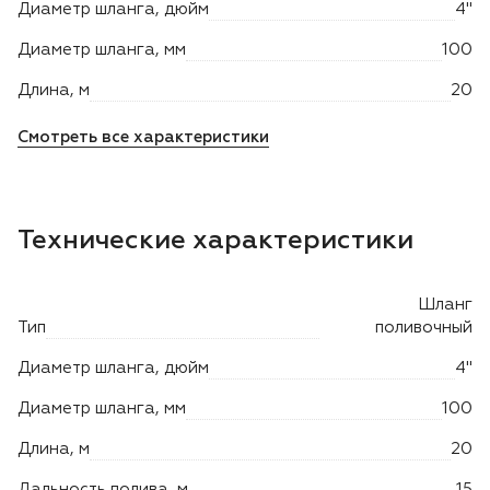
Диаметр шланга, дюйм
4"
Двигатели
Диаметр шланга, мм
100
Длина, м
20
Аксессуары
Смотреть все характеристики
Мотодрели
Снегоотбрасыватели
Технические характеристики
Садовые ножницы
Шланг
Тип
поливочный
Техника PRO
Диаметр шланга, дюйм
4"
Дровоколы
Диаметр шланга, мм
100
Станки заточные
Длина, м
20
Дальность полива, м
15