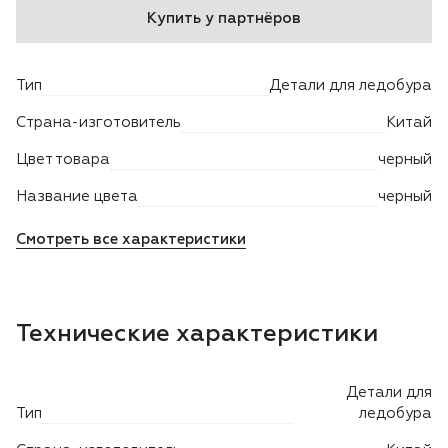
Купить у партнёров
Двигатели
Тип
Детали для ледобура
Аксессуары
Страна-изготовитель
Китай
Мотодрели
Цвет товара
черный
Снегоотбрасыватели
Название цвета
черный
Смотреть все характеристики
Садовые ножницы
Техника PRO
Технические характеристики
Дровоколы
Детали для
Станки заточные
Тип
ледобура