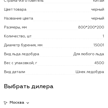
Страна-изготовитель
Китай
Лодочные моторы Toyama
Цвет товара
черный
Высоторезы
Название цвета
черный
Моющие аппараты
Размеры, мм
800*200*200
Количество, шт
1
Диаметр бурения, мм
150.01
Вид льда ледобура
Для любого льда
Вес с упаковкой, г
4500
Вид детали
Шнек ледобура
Выбрать дилера
Москва