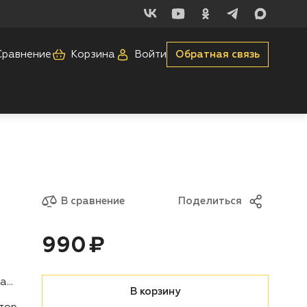
Сравнение
Корзина
Войти
Обратная связь
В сравнение
Поделиться
Цена:
рублей
990 ₽
Оснастка для садовой техники
В корзину