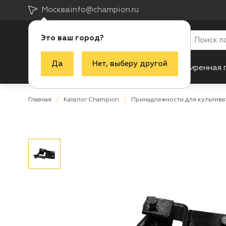
Москва
info@champion.ru
Это ваш город?
Да
Нет, выберу другой
Каталог
Акции
Новинки
Расширенная 
Главная
Каталог Champion
Принадлежности для культива