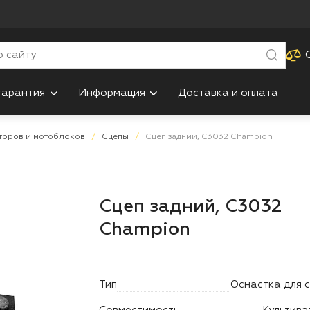
гарантия
Информация
Доставка и оплата
торов и мотоблоков
Сцепы
Сцеп задний, С3032 Champion
Сцеп задний, С3032
Champion
Тип