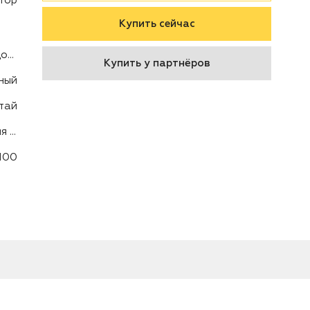
тор
Купить сейчас
Сцепка для садовой техники
Купить у партнёров
ный
тай
Сцеп задний для BC5602,BC5602BS
100