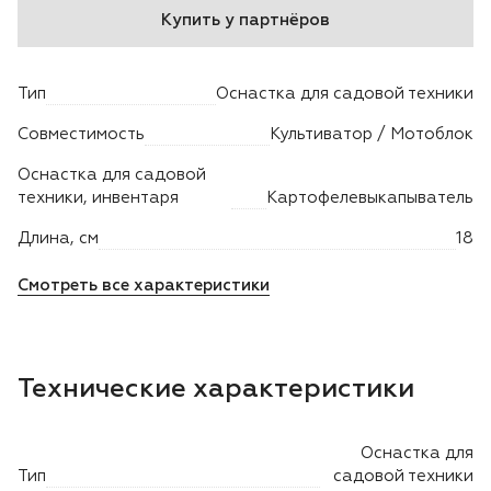
Купить у партнёров
Двигатели
Тип
Оснастка для садовой техники
Аксессуары
Совместимость
Культиватор / Мотоблок
Мотодрели
Оснастка для садовой
техники, инвентаря
Картофелевыкапыватель
Снегоотбрасыватели
Длина, см
18
Садовые ножницы
Смотреть все характеристики
Техника PRO
Технические характеристики
Дровоколы
Станки заточные
Оснастка для
Тип
садовой техники