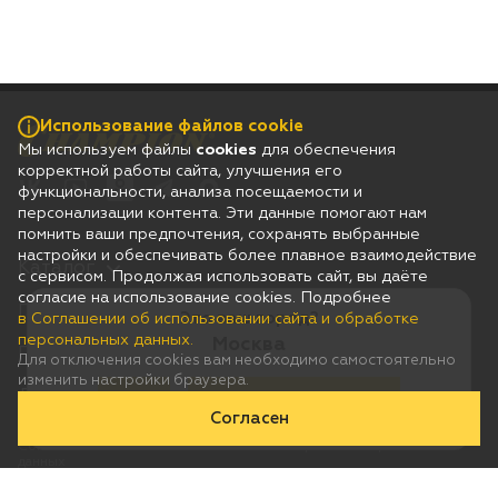
Использование файлов cookie
Мы используем файлы
cookies
для обеспечения
корректной работы сайта, улучшения его
функциональности, анализа посещаемости и
персонализации контента. Эти данные помогают нам
помнить ваши предпочтения, сохранять выбранные
настройки и обеспечивать более плавное взаимодействие
Каталог
с сервисом. Продолжая использовать сайт, вы даёте
согласие на использование cookies. Подробнее
Гарантия
Это ваш город?
в Соглашении об использовании сайта и обработке
персональных данных.
Москва
Покупателям
Для отключения cookies вам необходимо самостоятельно
изменить настройки браузера.
Дилерам
Да
Нет, выберу другой
Согласен
Соглашение об использовании сайта и обработке персональных
данных
Юридическая информация
Согласие на получение рассылки рекламно-информационных