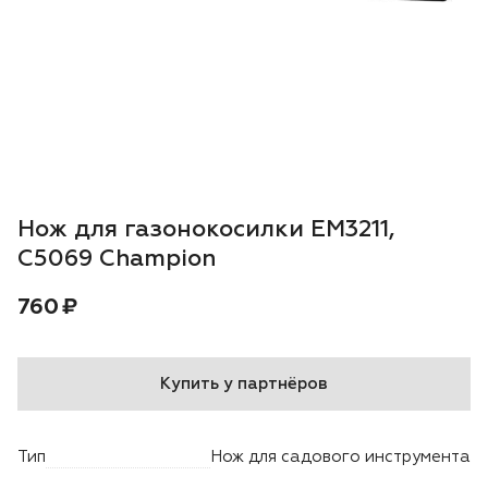
Воздуходувки
Блог
Триммеры
Аккумуляторная техника iPrix
Генераторы
Нож для газонокосилки EM3211,
Скарификаторы
С5069 Champion
Цена:
рублей
760 ₽
Мотопомпы
Подметальные машины
Купить у партнёров
Строительная техника
Тип
Нож для садового инструмента
Культиваторы