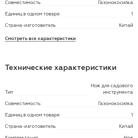
Совместимость
Газонокосилка
Двигатели
Единиц в одном товаре
1
Страна-изготовитель
Китай
Аксессуары
Смотреть все характеристики
Мотодрели
Снегоотбрасыватели
Технические характеристики
Садовые ножницы
Нож для садового
Тип
инструмента
Техника PRO
Совместимость
Газонокосилка
Дровоколы
Единиц в одном товаре
1
Станки заточные
Страна-изготовитель
Китай
Комплектация
Нож