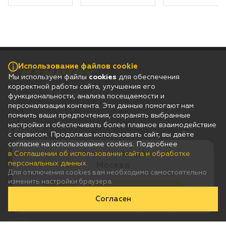
Использование файлов cookie
Мы используем файлы
cookies
для обеспечения
корректной работы сайта, улучшения его
функциональности, анализа посещаемости и
персонализации контента. Эти данные помогают нам
помнить ваши предпочтения, сохранять выбранные
настройки и обеспечивать более плавное взаимодействие
Каталог
с сервисом. Продолжая использовать сайт, вы даёте
согласие на использование cookies. Подробнее
Гарантия
Это ваш город?
в Соглашении об использовании сайта и обработке
персональных данных.
Москва
Покупателям
Для отключения cookies вам необходимо самостоятельно
изменить настройки браузера.
Дилерам
Да
Нет, выберу другой
Согласен
Соглашение об использовании сайта и обработке персональных
данных