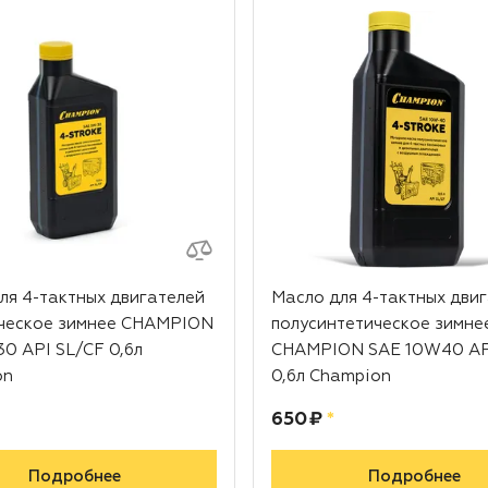
ля 4-тактных двигателей
Масло для 4-тактных дви
ческое зимнее CHAMPION
полусинтетическое зимне
0 API SL/CF 0,6л
CHAMPION SAE 10W40 AP
on
0,6л Champion
ублей
Цена:
рублей
650 ₽
*
Подробнее
Подробнее