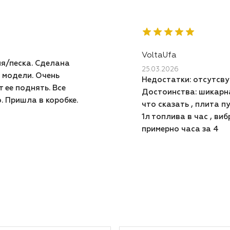
VoltaUfa
я/песка. Сделана
25.03.2026
 модели. Очень
Недостатки: отсутсву
 ее поднять. Все
Достоинства: шикарна
. Пришла в коробке.
что сказать , плита 
1л топлива в час , ви
примерно часа за 4