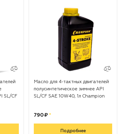
гателей
Масло для 4-тактных двигателей
Те
е
полусинтетическое зимнее API
ви
I SL/CF
SL/CF SAE 10W40, 1л Champion
PC
Цена:
рублей
Це
790 ₽
*
2 
Подробнее