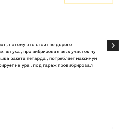
ют , потому что стоит не дорого
я штука , про вибрировал весь участок ну
пушка ракета петарда , потребляет максимум
брирует на ура , под гараж провибрировал