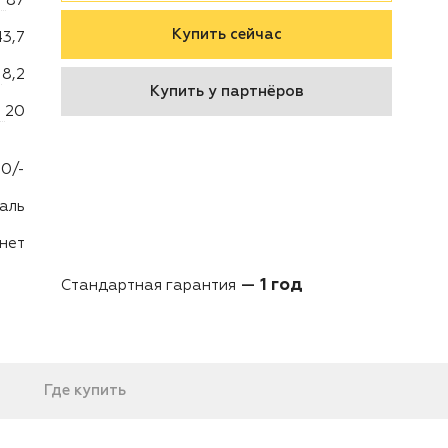
87
Купить сейчас
43,7
8,2
Купить у партнёров
20
0/-
аль
нет
1 год
Стандартная гарантия
Где купить