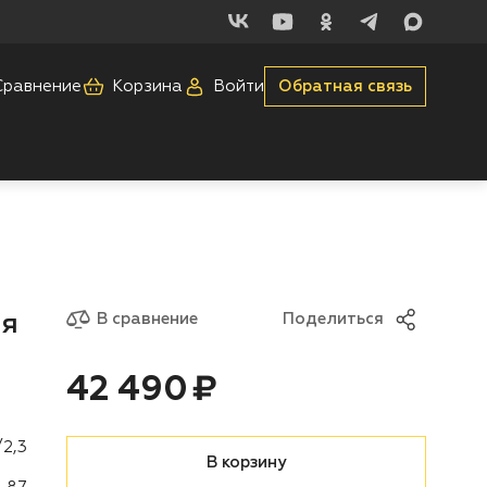
Сравнение
Корзина
Войти
Обратная связь
ая
В сравнение
Поделиться
Цена:
рублей
42 490 ₽
/2,3
В корзину