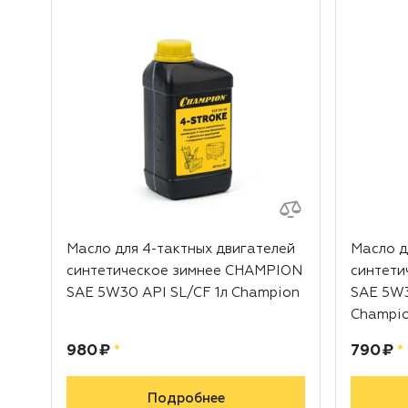
Масло для 4-тактных двигателей
Масло д
синтетическое зимнее CHAMPION
синтети
SAE 5W30 API SL/CF 1л Champion
SAE 5W3
Champi
Цена:
рублей
Цена:
р
980 ₽
*
790 ₽
*
Подробнее