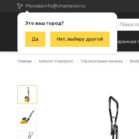
Москва
info@champion.ru
Это ваш город?
Да
Нет, выберу другой
Каталог
Акции
Новинки
Расширенная 
Главная
Каталог Champion
Строительная техника
Виб