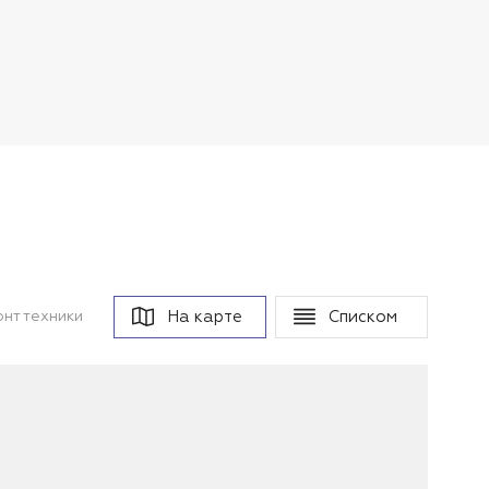
На карте
Списком
нт техники