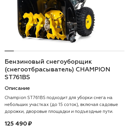
Воздуходувки
Блог
Триммеры
Аккумуляторная техника iPrix
Генераторы
Бензиновый снегоуборщик
Скарификаторы
(снегоотбрасыватель) CHAMPION
ST761BS
Мотопомпы
Описание
Подметальные машины
Champion ST761BS подходит для уборки снега на
небольших участках (до 15 соток), включая садовые
Строительная техника
дорожки, дворовые площадки и подъездные пути.
Цена:
рублей
125 490 ₽
Культиваторы