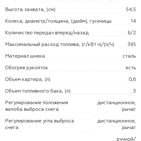
Высота захвата, (см)
54,5
Колеса, диаметр/толщина, (дюйм), гусеницы
14
Количество передач вперед/назад
6/2
Максимальный расход топлива, (г/кВт ч)/(л/ч)
395
Материал шнека
сталь
Обогрев рукояток
есть
Объем картера, (л)
0,6
Объем топливного бака, (л)
3
Регулирование положения
дистанционное,
желоба выброса снега
рычаг
Регулирование угла выброса
дистанционное,
снега
рычаг
ручной/