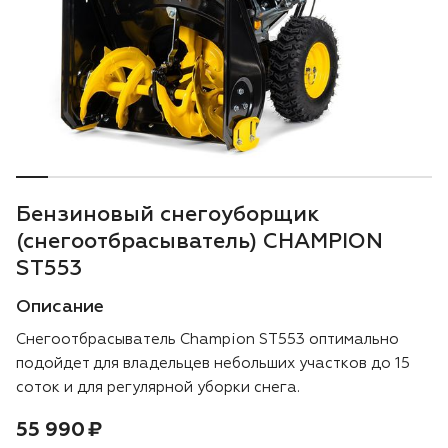
Воздуходувки
Блог
Триммеры
Аккумуляторная техника iPrix
Генераторы
Бензиновый снегоуборщик
Скарификаторы
(снегоотбрасыватель) CHAMPION
ST553
Мотопомпы
Описание
Подметальные машины
Снегоотбрасыватель Champion ST553 оптимально
подойдет для владельцев небольших участков до 15
Строительная техника
соток и для регулярной уборки снега.
Цена:
рублей
55 990 ₽
Культиваторы