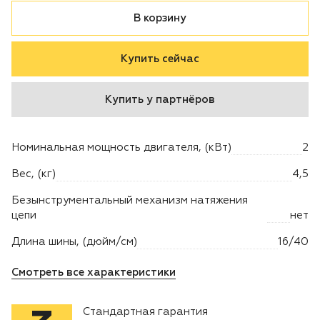
В корзину
Двигатели
Купить сейчас
Аксессуары
Купить у партнёров
Мотодрели
Снегоотбрасыватели
Номинальная мощность двигателя, (кВт)
2
Вес, (кг)
4,5
Садовые ножницы
Безынструментальный механизм натяжения
Техника PRO
цепи
нет
Длина шины, (дюйм/см)
16/40
Дровоколы
Смотреть все характеристики
Станки заточные
Стандартная гарантия