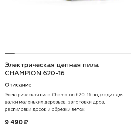
Воздуходувки
Блог
Триммеры
Моющие аппараты
Генераторы
Электрическая цепная пила
Скарификаторы
CHAMPION 620-16
Описание
Мотопомпы
Электрическая пила Champion 620-16 подходит для
Подметальные машины
валки маленьких деревьев, заготовки дров,
распиловки досок и обрезки веток.
Строительная техника
Цена:
рублей
9 490 ₽
Культиваторы