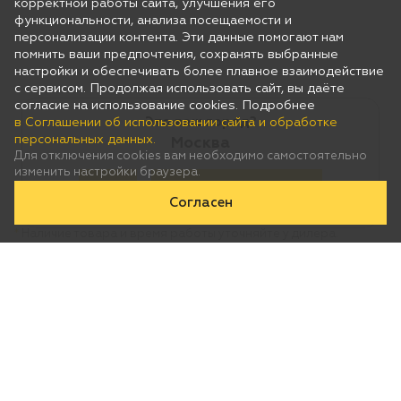
корректной работы сайта, улучшения его
функциональности, анализа посещаемости и
персонализации контента. Эти данные помогают нам
помнить ваши предпочтения, сохранять выбранные
настройки и обеспечивать более плавное взаимодействие
с сервисом. Продолжая использовать сайт, вы даёте
согласие на использование cookies. Подробнее
Это ваш город?
в Соглашении об использовании сайта и обработке
персональных данных.
Москва
Для отключения cookies вам необходимо самостоятельно
изменить настройки браузера.
Да
Нет, выберу другой
Согласен
*
Наличие товара и время работы уточняйте у дилера.
Популярные категории
Пилы цепные
Опрыскиватели
Измельчители