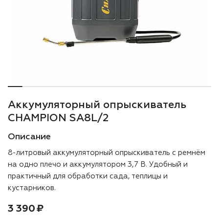
Воздуходувки
Блог
Триммеры
Аккумуляторная техника iPrix
Генераторы
Аккумуляторный опрыскиватель
Скарификаторы
CHAMPION SA8L/2
Описание
Мотопомпы
8-литровый аккумуляторный опрыскиватель с ремнём
Подметальные машины
на одно плечо и аккумулятором 3,7 В. Удобный и
практичный для обработки сада, теплицы и
Строительная техника
кустарников.
Цена:
рублей
3 390 ₽
Культиваторы