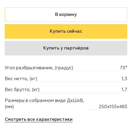
Двигатели
В корзину
Аксессуары
Купить сейчас
Мотодрели
Купить у партнёров
Снегоотбрасыватели
Угол разбрызгивания, (градус)
75°
Садовые ножницы
Вес нетто, (кг)
1,3
Техника PRO
Вес брутто, (кг)
1,7
Размеры в собранном виде ДхШхВ,
Дровоколы
(мм)
250х155х465
Станки заточные
Смотреть все характеристики