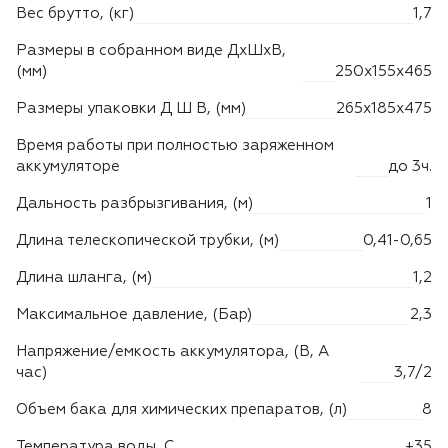
Вес брутто, (кг)
1,7
Размеры в собранном виде ДхШхВ,
(мм)
250х155х465
Размеры упаковки Д Ш В, (мм)
265х185х475
Время работы при полностью заряженном
аккумуляторе
до 3ч.
Дальность разбрызгивания, (м)
1
Длина телескопической трубки, (м)
0,41-0,65
Длина шланга, (м)
1,2
Максимальное давление, (Бар)
2,3
Напряжение/емкость аккумулятора, (В, А
час)
3,7/2
Объем бака для химических препаратов, (л)
8
Температура воды, C
+35