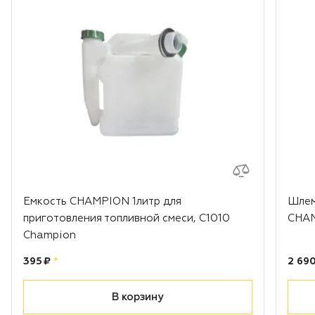
Емкость CHAMPION 1литр для
Шлем
приготовления топливной смеси, С1010
CHAM
Champion
Цена:
рублей
Цена
395 ₽
*
2 690
В корзину